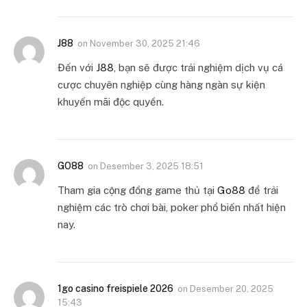
J88
on
November 30, 2025 21:46
Đến với
J88
, bạn sẽ được trải nghiệm dịch vụ cá
cược chuyên nghiệp cùng hàng ngàn sự kiện
khuyến mãi độc quyền.
GO88
on
Desember 3, 2025 18:51
Tham gia cộng đồng game thủ tại
Go88
để trải
nghiệm các trò chơi bài, poker phổ biến nhất hiện
nay.
1go casino freispiele 2026
on
Desember 20, 2025
15:43