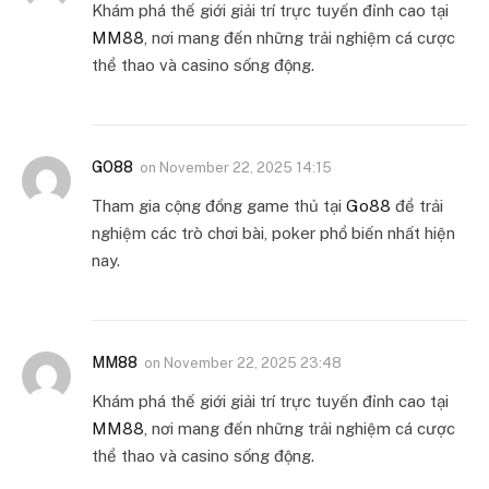
Khám phá thế giới giải trí trực tuyến đỉnh cao tại
MM88
, nơi mang đến những trải nghiệm cá cược
thể thao và casino sống động.
GO88
on
November 22, 2025 14:15
Tham gia cộng đồng game thủ tại
Go88
để trải
nghiệm các trò chơi bài, poker phổ biến nhất hiện
nay.
MM88
on
November 22, 2025 23:48
Khám phá thế giới giải trí trực tuyến đỉnh cao tại
MM88
, nơi mang đến những trải nghiệm cá cược
thể thao và casino sống động.