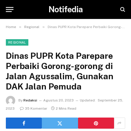
Notifedia
»
»
Home
Regional
Dinas PUPR Kota Parepare Perbaiki Gorong-gorong di Jalan Agussalim, Gunakan DAK Jalan Pemuda
REGIONAL
Dinas PUPR Kota Parepare
Perbaiki Gorong-gorong di
Jalan Agussalim, Gunakan
DAK Jalan Pemuda
By
Redaksi
Agustus 20, 2023
Updated:
September 25,
2023
35 Komentar
2 Mins Read