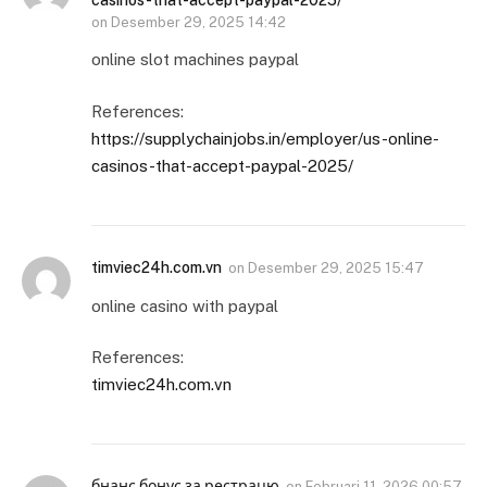
casinos-that-accept-paypal-2025/
on
Desember 29, 2025 14:42
online slot machines paypal
References:
https://supplychainjobs.in/employer/us-online-
casinos-that-accept-paypal-2025/
timviec24h.com.vn
on
Desember 29, 2025 15:47
online casino with paypal
References:
timviec24h.com.vn
бнанс бонус за рестрацю
on
Februari 11, 2026 00:57