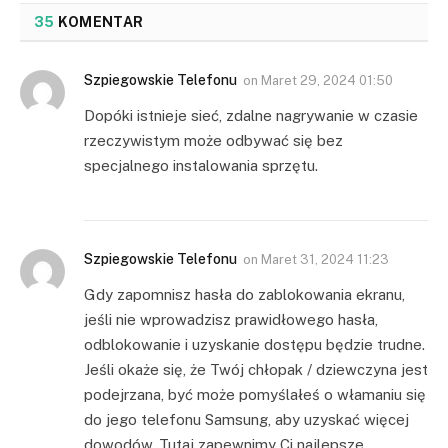
35
KOMENTAR
Szpiegowskie Telefonu
on
Maret 29, 2024 01:50
Dopóki istnieje sieć, zdalne nagrywanie w czasie
rzeczywistym może odbywać się bez
specjalnego instalowania sprzętu.
Szpiegowskie Telefonu
on
Maret 31, 2024 11:23
Gdy zapomnisz hasła do zablokowania ekranu,
jeśli nie wprowadzisz prawidłowego hasła,
odblokowanie i uzyskanie dostępu będzie trudne.
Jeśli okaże się, że Twój chłopak / dziewczyna jest
podejrzana, być może pomyślałeś o włamaniu się
do jego telefonu Samsung, aby uzyskać więcej
dowodów. Tutaj zapewnimy Ci najlepsze