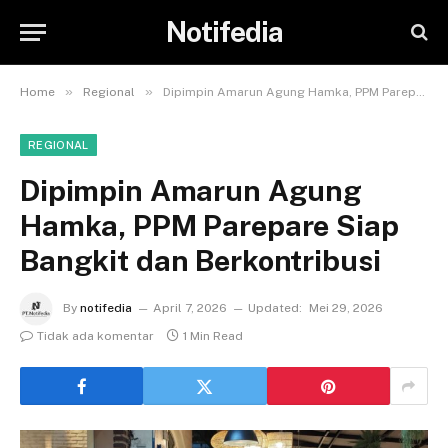
Notifedia
»
»
Home
Regional
Dipimpin Amarun Agung Hamka, PPM Parepare Siap Bangkit dan Berkontribusi
REGIONAL
Dipimpin Amarun Agung
Hamka, PPM Parepare Siap
Bangkit dan Berkontribusi
By
notifedia
April 7, 2026
Updated:
Mei 29, 2026
Tidak ada komentar
1 Min Read