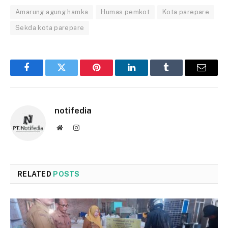
Amarung agung hamka
Humas pemkot
Kota parepare
Sekda kota parepare
Facebook
Twitter
Pinterest
LinkedIn
Tumblr
Email
notifedia
Website
Instagram
RELATED
POSTS