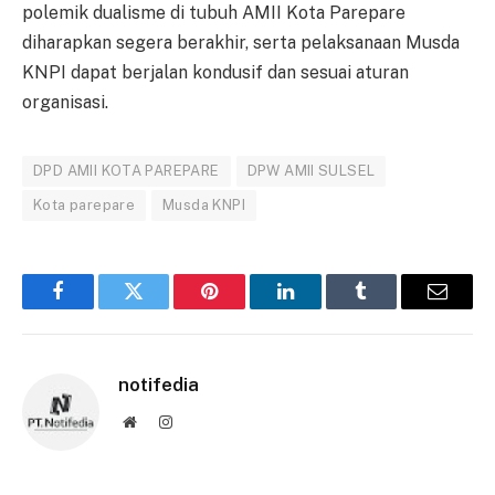
polemik dualisme di tubuh AMII Kota Parepare
diharapkan segera berakhir, serta pelaksanaan Musda
KNPI dapat berjalan kondusif dan sesuai aturan
organisasi.
DPD AMII KOTA PAREPARE
DPW AMII SULSEL
Kota parepare
Musda KNPI
Facebook
Twitter
Pinterest
LinkedIn
Tumblr
Email
notifedia
Website
Instagram