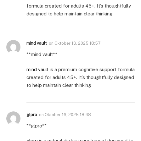
formula created for adults 45+. It’s thoughtfully
designed to help maintain clear thinking
mind vault
on
Oktober 13, 2025 18:57
**mind vault**
mind vault
is a premium cognitive support formula
created for adults 45+. It’s thoughtfully designed
to help maintain clear thinking
glpro
on
Oktober 16, 2025 18:48
** glpro**
glpro
is a natural dietary supplement designed to