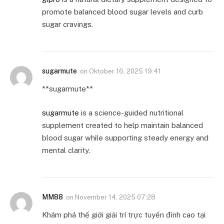
promote balanced blood sugar levels and curb
sugar cravings.
sugarmute
on
Oktober 16, 2025 19:41
** sugarmute**
sugarmute
is a science-guided nutritional
supplement created to help maintain balanced
blood sugar while supporting steady energy and
mental clarity.
MM88
on
November 14, 2025 07:28
Khám phá thế giới giải trí trực tuyến đỉnh cao tại