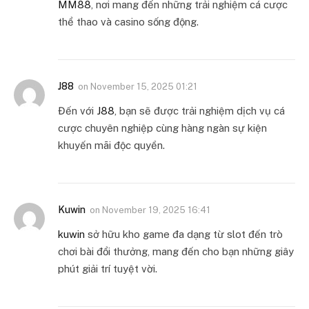
MM88
, nơi mang đến những trải nghiệm cá cược
thể thao và casino sống động.
J88
on
November 15, 2025 01:21
Đến với
J88
, bạn sẽ được trải nghiệm dịch vụ cá
cược chuyên nghiệp cùng hàng ngàn sự kiện
khuyến mãi độc quyền.
Kuwin
on
November 19, 2025 16:41
kuwin
sở hữu kho game đa dạng từ slot đến trò
chơi bài đổi thưởng, mang đến cho bạn những giây
phút giải trí tuyệt vời.