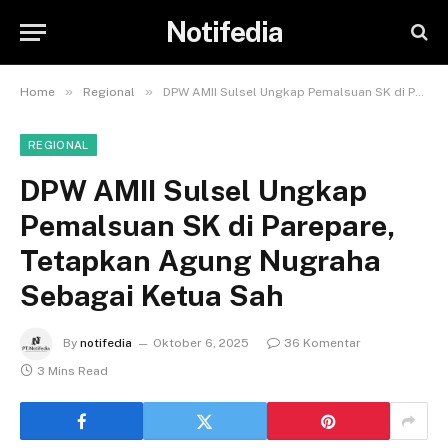
Notifedia
»
»
Home
Regional
DPW AMII Sulsel Ungkap Pemalsuan SK di Parepare, Tetapkan Agung Nugraha Sebagai Ketua Sah
REGIONAL
DPW AMII Sulsel Ungkap
Pemalsuan SK di Parepare,
Tetapkan Agung Nugraha
Sebagai Ketua Sah
By
notifedia
Oktober 6, 2025
36 Komentar
3 Mins Read