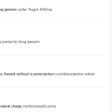
g generic
order flagyl 400mg
 periactin 4mg generic
 flexeril without a prescription
cyclobenzaprine online
inderal cheap
methotrexate price