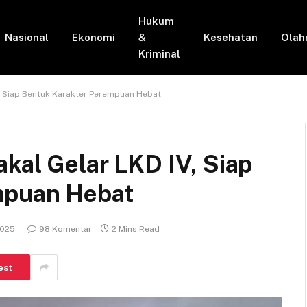
Hukum
Nasional
Ekonomi
&
Kesehatan
Olah
Kriminal
V, Siap Bentuk Karakter Perempuan Hebat
kal Gelar LKD IV, Siap
mpuan Hebat
2025
98 Komentar
2 Mins Read
est