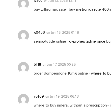
jvacq
on
Juni 13, 2025 13:11
buy zithromax sale –
buy metronidazole 400m
g04b6
on
Juni 15, 2025 01:18
semaglutide online –
cyproheptadine price
buy
5ffll
on
Juni 17, 2025 00:25
order domperidone 10mg online –
where to buy
yof69
on
Juni 19, 2025 06:18
where to buy inderal without a prescription –