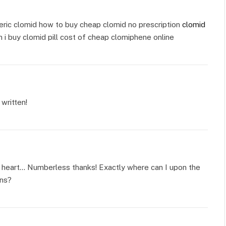
eric clomid how to buy cheap clomid no prescription
clomid
 i buy clomid pill cost of cheap clomiphene online
written!
y heart… Numberless thanks! Exactly where can I upon the
ons?