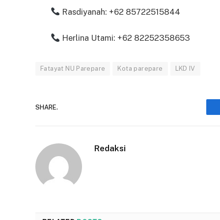
Rasdiyanah: +62 85722515844
Herlina Utami: +62 82252358653
Fatayat NU Parepare
Kota parepare
LKD IV
SHARE.
Redaksi