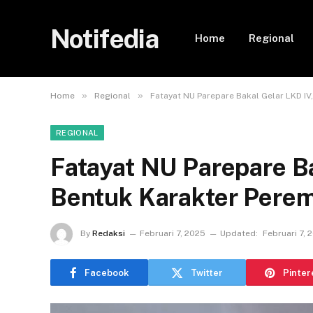
Notifedia
Home
Regional
»
»
Home
Regional
Fatayat NU Parepare Bakal Gelar LKD I
REGIONAL
Fatayat NU Parepare Ba
Bentuk Karakter Pere
By
Redaksi
Februari 7, 2025
Updated:
Februari 7, 
Facebook
Twitter
Pinter