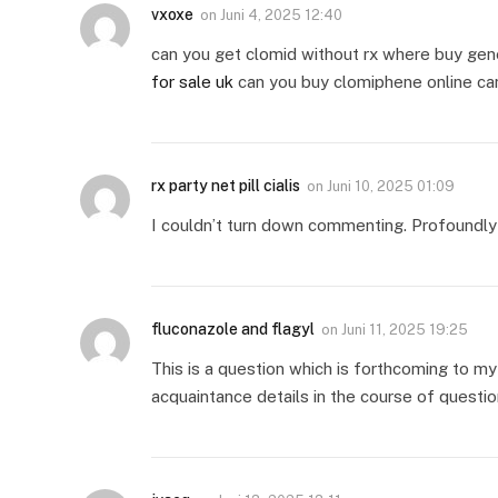
vxoxe
on
Juni 4, 2025 12:40
can you get clomid without rx where buy gen
for sale uk
can you buy clomiphene online can
rx party net pill cialis
on
Juni 10, 2025 01:09
I couldn’t turn down commenting. Profoundly 
fluconazole and flagyl
on
Juni 11, 2025 19:25
This is a question which is forthcoming to m
acquaintance details in the course of questi