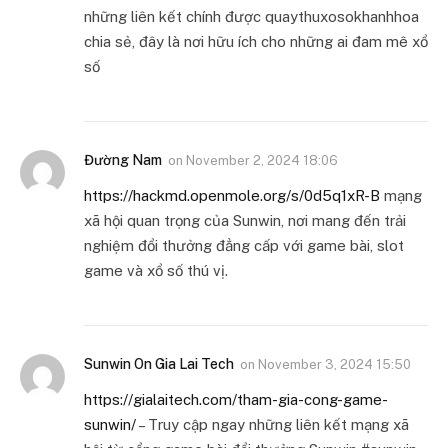
những liên kết chính được quaythuxosokhanhhoa
chia sẻ, đây là nơi hữu ích cho những ai đam mê xổ
số
Đường Nam
on
November 2, 2024 18:06
https://hackmd.openmole.org/s/0d5q1xR-B
mạng
xã hội quan trọng của Sunwin, nơi mang đến trải
nghiệm đổi thưởng đẳng cấp với game bài, slot
game và xổ số thú vị.
Sunwin On Gia Lai Tech
on
November 3, 2024 15:50
https://gialaitech.com/tham-gia-cong-game-
sunwin/
– Truy cập ngay những liên kết mạng xã