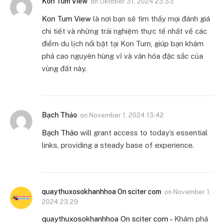
Kon Tum View
on
Oktober 31, 2024 23:33
Kon Tum View
là nơi bạn sẽ tìm thấy mọi đánh giá
chi tiết và những trải nghiệm thực tế nhất về các
điểm du lịch nổi bật tại Kon Tum, giúp bạn khám
phá cao nguyên hùng vĩ và văn hóa đặc sắc của
vùng đất này.
Bạch Thảo
on
November 1, 2024 13:42
Bạch Thảo
will grant access to today’s essential
links, providing a steady base of experience.
quaythuxosokhanhhoa On sciter com
on
November 1,
2024 23:29
quaythuxosokhanhhoa On sciter com
– Khám phá