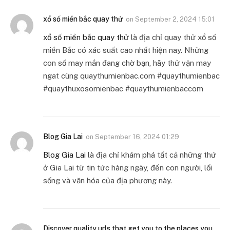
xổ số miền bắc quay thử
on
September 2, 2024 15:01
xổ số miền bắc quay thử
là địa chỉ quay thử xổ số
miền Bắc có xác suất cao nhất hiện nay. Những
con số may mắn đang chờ bạn, hãy thử vận may
ngat cùng quaythumienbac.com #quaythumienbac
#quaythuxosomienbac #quaythumienbaccom
Blog Gia Lai
on
September 16, 2024 01:29
Blog Gia Lai
là địa chỉ khám phá tất cả những thứ
ở Gia Lai từ tin tức hàng ngày, đến con người, lối
sống và văn hóa của địa phương này.
Discover quality urls that get you to the places you