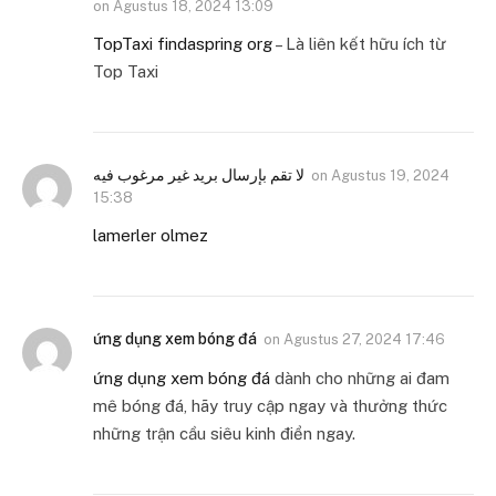
on
Agustus 18, 2024 13:09
TopTaxi findaspring org
– Là liên kết hữu ích từ
Top Taxi
لا تقم بإرسال بريد غير مرغوب فيه
on
Agustus 19, 2024
15:38
lamerler olmez
ứng dụng xem bóng đá
on
Agustus 27, 2024 17:46
ứng dụng xem bóng đá
dành cho những ai đam
mê bóng đá, hãy truy cập ngay và thưởng thức
những trận cầu siêu kinh điển ngay.