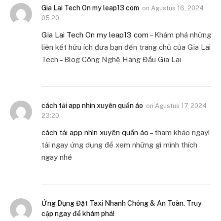
Gia Lai Tech On my leap13 com
on
Agustus 16, 2024
05:20
Gia Lai Tech On my leap13 com
– Khám phá những
liên kết hữu ích đưa bạn đến trang chủ của Gia Lai
Tech – Blog Công Nghệ Hàng Đầu Gia Lai
cách tải app nhìn xuyên quần áo
on
Agustus 17, 2024
23:20
cách tải app nhìn xuyên quần áo
– tham khảo ngay!
tải ngay ứng dụng để xem những gì mình thích
ngay nhé
Ứng Dụng Đặt Taxi Nhanh Chóng & An Toàn. Truy
cập ngay để khám phá!