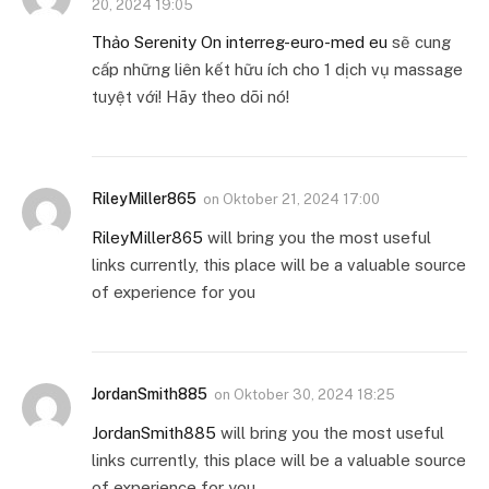
20, 2024 19:05
Thảo Serenity On interreg-euro-med eu
sẽ cung
cấp những liên kết hữu ích cho 1 dịch vụ massage
tuyệt với! Hãy theo dõi nó!
RileyMiller865
on
Oktober 21, 2024 17:00
RileyMiller865
will bring you the most useful
links currently, this place will be a valuable source
of experience for you
JordanSmith885
on
Oktober 30, 2024 18:25
JordanSmith885
will bring you the most useful
links currently, this place will be a valuable source
of experience for you