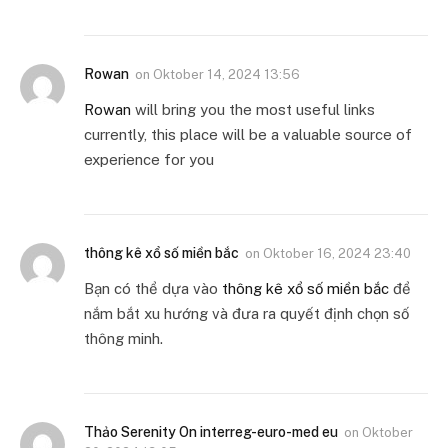
Rowan
on
Oktober 14, 2024 13:56
Rowan
will bring you the most useful links
currently, this place will be a valuable source of
experience for you
thông kê xổ số miền bắc
on
Oktober 16, 2024 23:40
Bạn có thể dựa vào
thông kê xổ số miền bắc
để
nắm bắt xu hướng và đưa ra quyết định chọn số
thông minh.
Thảo Serenity On interreg-euro-med eu
on
Oktober