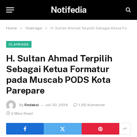
Notifedia
»
»
Home
Olahraga
H. Sultan Ahmad Terpilih Sebagai Ketua Formatur pada Muscab PODS Kota Parepare
OLAHRAGA
H. Sultan Ahmad Terpilih
Sebagai Ketua Formatur
pada Muscab PODS Kota
Parepare
By
Redaksi
Juli 30, 2024
1,312 Komentar
2 Mins Read