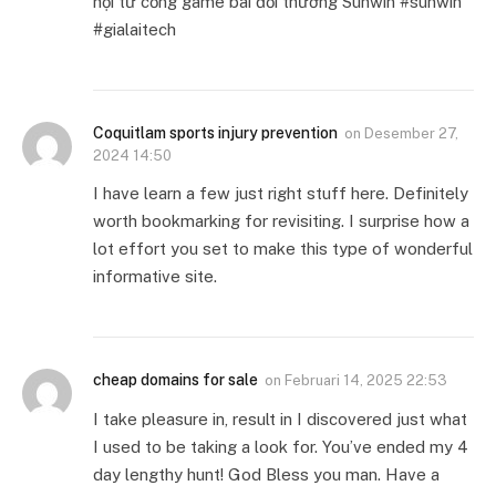
hội từ cổng game bài đổi thưởng Sunwin #sunwin
#gialaitech
Coquitlam sports injury prevention
on
Desember 27,
2024 14:50
I have learn a few just right stuff here. Definitely
worth bookmarking for revisiting. I surprise how a
lot effort you set to make this type of wonderful
informative site.
cheap domains for sale
on
Februari 14, 2025 22:53
I take pleasure in, result in I discovered just what
I used to be taking a look for. You’ve ended my 4
day lengthy hunt! God Bless you man. Have a