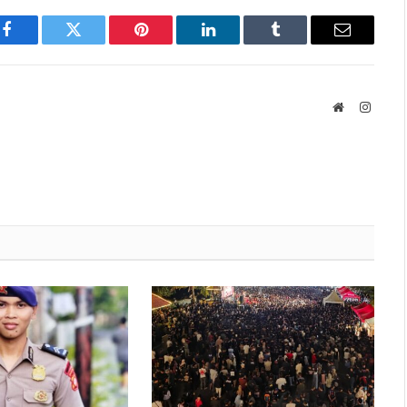
Facebook
Twitter
Pinterest
LinkedIn
Tumblr
Email
Website
Instag