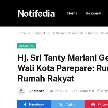
Notifedia
Home
Regional
»
»
Home
Regional
Hj. Sri Tanty Mariani Gelar Reses di R
REGIONAL
Hj. Sri Tanty Mariani G
Wali Kota Parepare: R
Rumah Rakyat
By
notifedia
Mei 24, 2025
58 Komentar
2 Mi
Facebook
Twitter
Pinter