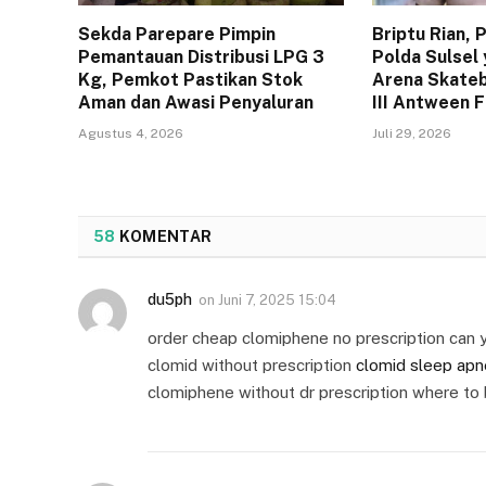
Sekda Parepare Pimpin
Briptu Rian,
Pemantauan Distribusi LPG 3
Polda Sulsel 
Kg, Pemkot Pastikan Stok
Arena Skateb
Aman dan Awasi Penyaluran
III Antween 
Agustus 4, 2026
Juli 29, 2026
58
KOMENTAR
du5ph
on
Juni 7, 2025 15:04
order cheap clomiphene no prescription can 
clomid without prescription
clomid sleep apn
clomiphene without dr prescription where to 