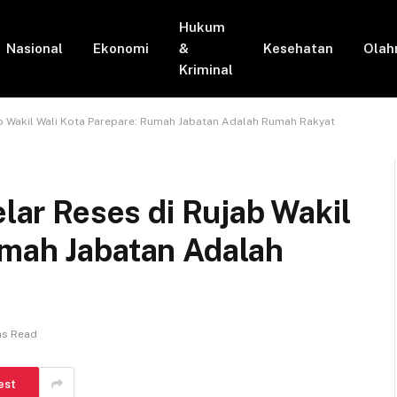
Hukum
Nasional
Ekonomi
&
Kesehatan
Olah
Kriminal
ujab Wakil Wali Kota Parepare: Rumah Jabatan Adalah Rumah Rakyat
elar Reses di Rujab Wakil
umah Jabatan Adalah
ns Read
est