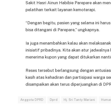
Sakit Hasri Ainun Habibie Parepare akan men
pelatihan terkait layanan kemoterapi.
“Dengan begitu, pasien yang selama ini haru
bisa ditangani di Parepare,” ungkapnya.
Ia juga menambahkan kalau akan melaksana
inisiatif pribadinya. Kita akan atur jadwalny
menerima kupon yang dapat ditukarkan nant
Reses tersebut berlangsung dengan antusiasm
kasih atas kehadiran dan partisipasi warga s
disampaikan akan terus diperjuangkan di DP
Anggota DPRD
Dprd
Hj. Sri Tanty Mariani
Huma