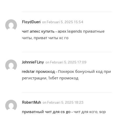
FloydDueri
on
Februari 5, 2025 15:54
чит апекс купить
– apex legends приватные
читы, приват читы кс го
JohnnieFLiny
on
Februari 5, 2025 17:09
rеdstar промокод
– Покерок бонусный код при
регистрации, 1хбет промокод
RobertMuh
on
Februari 5, 2025 18:23
приватный чит для cs go
– чит для ксго, scp