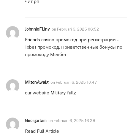
чит рп
JohnnieFLiny
on
Februari 6, 2025 06:52
Friends casino промокод при регистрации
–
1xbet промокод, Приветственные бонусы по
промокоду Мелбет
MiltonAwaig
on
Februari 6, 2025 10:47
our website
Military fullz
Georgetam
on
Februari 6, 2025 16:38
Read Full Article