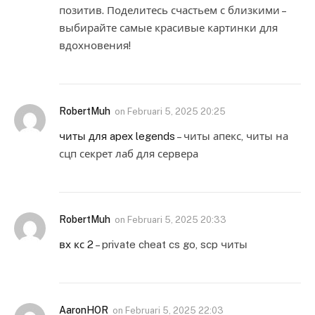
позитив. Поделитесь счастьем с близкими –
выбирайте самые красивые картинки для
вдохновения!
RobertMuh
on
Februari 5, 2025 20:25
читы для apex legends
– читы апекс, читы на
сцп секрет лаб для сервера
RobertMuh
on
Februari 5, 2025 20:33
вх кс 2
– private cheat cs go, scp читы
AaronHOR
on
Februari 5, 2025 22:03