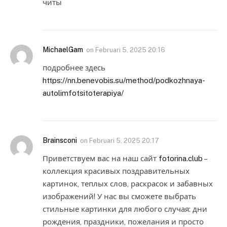
читы
MichaelGam
on
Februari 5, 2025 20:16
подробнее здесь
https://nn.benevobis.su/method/podkozhnaya-
autolimfotsitoterapiya/
Brainsconi
on
Februari 5, 2025 20:17
Приветствуем вас на наш сайт
fotorina.club
–
коллекция красивых поздравительных
картинок, теплых слов, раскрасок и забавных
изображений! У нас вы сможете выбрать
стильные картинки для любого случая: дни
рождения, праздники, пожелания и просто