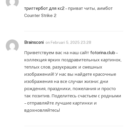
триггербот для кс2
– приват читы, аимбот
Counter Strike 2
Brainsconi
on
Februari 5, 2025 23:28
Приветствуем вас на наш сайт
fotorina.club
–
коллекция ярких поздравительных картинок,
теплых слов, разукрашек и смешных
изображений! У нас вы найдете красочные
изображения на все случаи жизни: дни
рождения, праздники, пожелания и просто
так позитив. Поделитесь счастьем с родными
– отправляйте лучшие картинки и
вдохновляйтесь!