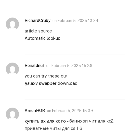
RichardCruby
on
Februari 5, 2025 13:24
article source
Automatic lookup
Ronaldnut
on
Februari 5, 2025 15:36
you can try these out
galaxy swapper download
AaronHOR
on
Februari 5, 2025 15:39
купить вх для кс го
– банихоп чит для кс2,
приватные читы для cs 1 6