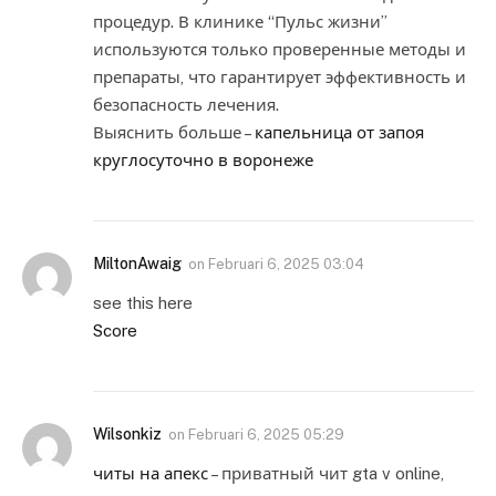
процедур. В клинике “Пульс жизни”
используются только проверенные методы и
препараты, что гарантирует эффективность и
безопасность лечения.
Выяснить больше –
капельница от запоя
круглосуточно в воронеже
MiltonAwaig
on
Februari 6, 2025 03:04
see this here
Score
Wilsonkiz
on
Februari 6, 2025 05:29
читы на апекс
– приватный чит gta v online,