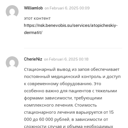
Williamlob
on
Februari 6, 2025 00:09
этот контент
https://nsk.benevobis.su/services/atopicheskiy-
dermatit/
CherieNiz
on
Februari 6, 2025 00:18
Стационарный вывод из запоя обеспечивает
постоянный медицинский контроль и доступ
к современному оборудованию. Это
особенно важно для пациентов с тяжелыми
формами зависимости, требующими
комплексного лечения. Стоимость
стационарного лечения варьируется от 15
000 до 60 000 рублей, в зависимости от
сложности случая и объема необходимых