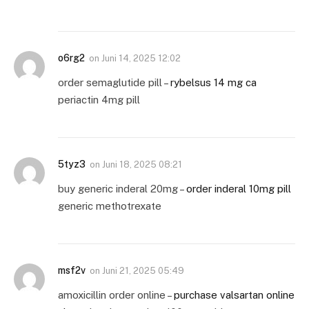
o6rg2
on
Juni 14, 2025 12:02
order semaglutide pill –
rybelsus 14 mg ca
periactin 4mg pill
5tyz3
on
Juni 18, 2025 08:21
buy generic inderal 20mg –
order inderal 10mg pill
generic methotrexate
msf2v
on
Juni 21, 2025 05:49
amoxicillin order online –
purchase valsartan online