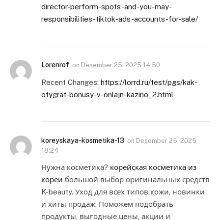
director-perform-spots-and-you-may-
responsibilities-tiktok-ads-accounts-for-sale/
Lorenrof
on
Desember 25, 2025 14:50
Recent Changes:
https://lorrd.ru/test/pgs/kak-
otygrat-bonusy-v-onlajn-kazino_2.html
koreyskaya-kosmetika-13
on
Desember 25, 2025
18:24
Нужна косметика?
корейская косметика из
кореи
большой выбор оригинальных средств
K-beauty. Уход для всех типов кожи, новинки
и хиты продаж. Поможем подобрать
продукты, выгодные цены, акции и