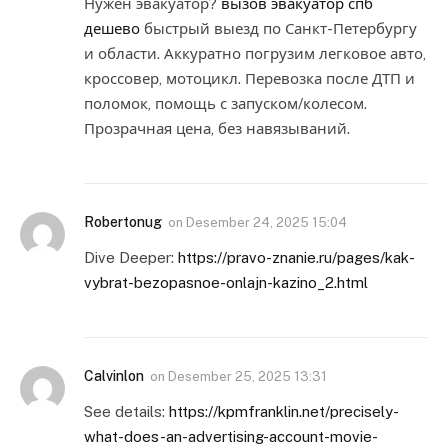
Нужен эвакуатор?
вызов эвакуатор спб
дешево
быстрый выезд по Санкт-Петербургу
и области. Аккуратно погрузим легковое авто,
кроссовер, мотоцикл. Перевозка после ДТП и
поломок, помощь с запуском/колесом.
Прозрачная цена, без навязываний.
Robertonug
on
Desember 24, 2025 15:04
Dive Deeper:
https://pravo-znanie.ru/pages/kak-
vybrat-bezopasnoe-onlajn-kazino_2.html
Calvinlon
on
Desember 25, 2025 13:31
See details:
https://kpmfranklin.net/precisely-
what-does-an-advertising-account-movie-