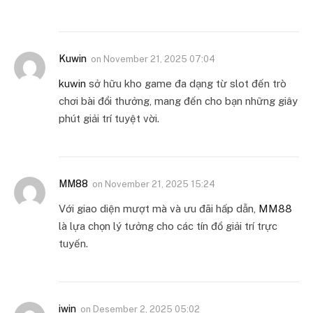
Kuwin
on
November 21, 2025 07:04
kuwin
sở hữu kho game đa dạng từ slot đến trò
chơi bài đổi thưởng, mang đến cho bạn những giây
phút giải trí tuyệt vời.
MM88
on
November 21, 2025 15:24
Với giao diện mượt mà và ưu đãi hấp dẫn,
MM88
là lựa chọn lý tưởng cho các tín đồ giải trí trực
tuyến.
iwin
on
Desember 2, 2025 05:02