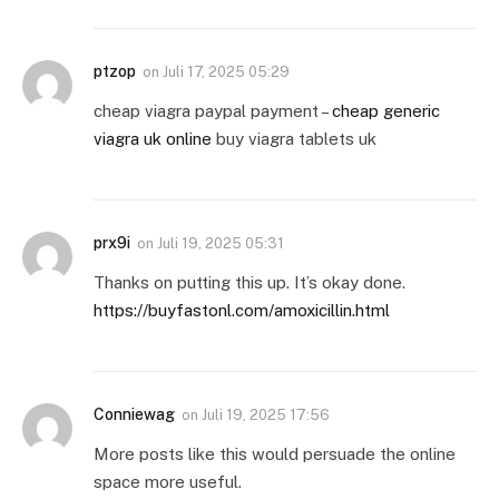
ptzop
on
Juli 17, 2025 05:29
cheap viagra paypal payment –
cheap generic
viagra uk online
buy viagra tablets uk
prx9i
on
Juli 19, 2025 05:31
Thanks on putting this up. It’s okay done.
https://buyfastonl.com/amoxicillin.html
Conniewag
on
Juli 19, 2025 17:56
More posts like this would persuade the online
space more useful.