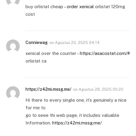
buy orlistat cheap –
order xenical
orlistat 120mg
cost
Conniewag
on
Agustus 25, 2025 04:14
xenical over the counter –
https://asacostat.com/#
orlistat ca
https://z42mi.mssg.me/
on
Agustus 28, 2025 00:20
Hi there to every single one, it’s genuinely a nice
for me to
go to seee thi web page, it includes valuable
Information.
https://z42mi.mssg.me/