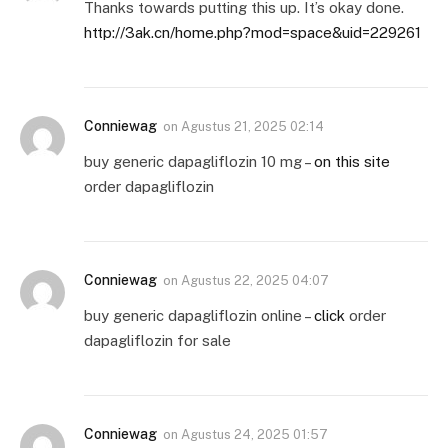
Thanks towards putting this up. It’s okay done.
http://3ak.cn/home.php?mod=space&uid=229261
Conniewag
on
Agustus 21, 2025 02:14
buy generic dapagliflozin 10 mg –
on this site
order dapagliflozin
Conniewag
on
Agustus 22, 2025 04:07
buy generic dapagliflozin online –
click
order
dapagliflozin for sale
Conniewag
on
Agustus 24, 2025 01:57