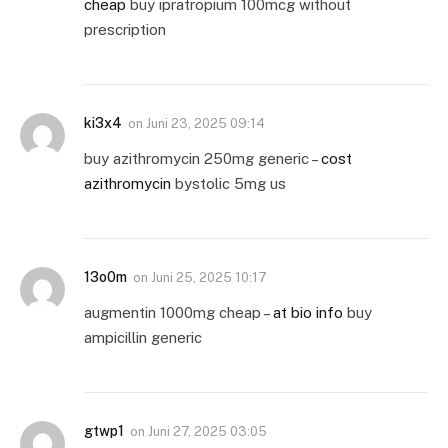
cheap
buy ipratropium 100mcg without
prescription
ki3x4
on
Juni 23, 2025 09:14
buy azithromycin 250mg generic –
cost
azithromycin
bystolic 5mg us
13o0m
on
Juni 25, 2025 10:17
augmentin 1000mg cheap –
at bio info
buy
ampicillin generic
gtwp1
on
Juni 27, 2025 03:05