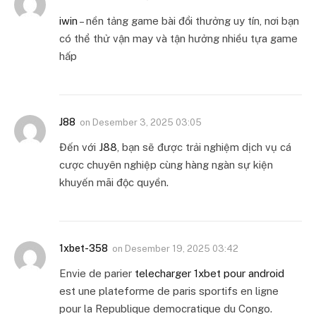
iwin
– nền tảng game bài đổi thưởng uy tín, nơi bạn
có thể thử vận may và tận hưởng nhiều tựa game
hấp
J88
on
Desember 3, 2025 03:05
Đến với
J88
, bạn sẽ được trải nghiệm dịch vụ cá
cược chuyên nghiệp cùng hàng ngàn sự kiện
khuyến mãi độc quyền.
1xbet-358
on
Desember 19, 2025 03:42
Envie de parier
telecharger 1xbet pour android
est une plateforme de paris sportifs en ligne
pour la Republique democratique du Congo.