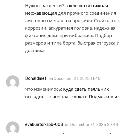
Нужны заклепки?
заклепка вытяжная
нержавеющая
для прочного соединения
листового металла и профиля. Стойкость к
коррозии, аккуратная головка, надежная
фиксация даже при вибрациях. Подбор
размеров и типа борта, быстрая отгрузка и
доставка.
Donaldmef
on
Desember 21, 2025 11:46
Что изменилось:
Куда сдать паяльник
выгодно — срочная скупка в Подмосковье
evakuator-spb-603
on
Desember 21, 2025 20:46