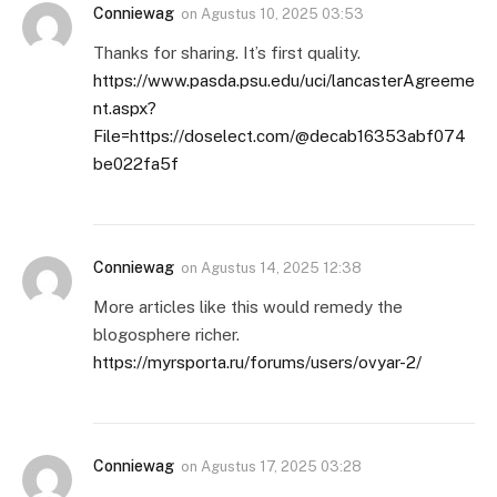
Conniewag
on
Agustus 10, 2025 03:53
Thanks for sharing. It’s first quality.
https://www.pasda.psu.edu/uci/lancasterAgreeme
nt.aspx?
File=https://doselect.com/@decab16353abf074
be022fa5f
Conniewag
on
Agustus 14, 2025 12:38
More articles like this would remedy the
blogosphere richer.
https://myrsporta.ru/forums/users/ovyar-2/
Conniewag
on
Agustus 17, 2025 03:28