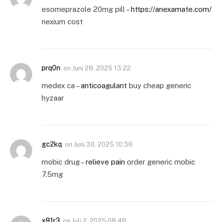
esomeprazole 20mg pill –
https://anexamate.com/
nexium cost
prq0n
on
Juni 28, 2025 13:22
medex ca –
anticoagulant
buy cheap generic
hyzaar
gc2kq
on
Juni 30, 2025 10:36
mobic drug –
relieve pain
order generic mobic
7.5mg
x81r3
on
Juli 2, 2025 08:48