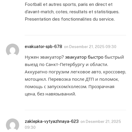
Football et autres sports, paris en direct et
d’avant-match, cotes, resultats et statistiques.
Presentation des fonctionnalites du service.
evakuator-spb-678
on
Desember 21, 2025 09:30
Нужен эвакуатор?
эвакуатор быстро
быстрый
выезд по Санкт-Петербургу и области.
Аккуратно погрузим легковое авто, кроссовер,
мотоцикл. Перевозка после ДТП и поломок,
помощь с запуском/колесом. Прозрачная
цена, без навязываний.
zaklepka-vytyazhnaya-623
on
Desember 21, 2025
09:30