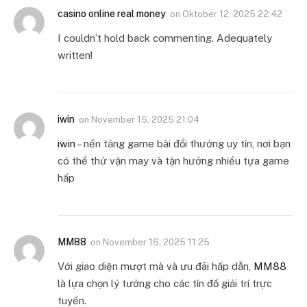
casino online real money
on
Oktober 12, 2025 22:42
I couldn’t hold back commenting. Adequately
written!
iwin
on
November 15, 2025 21:04
iwin
– nền tảng game bài đổi thưởng uy tín, nơi bạn
có thể thử vận may và tận hưởng nhiều tựa game
hấp
MM88
on
November 16, 2025 11:25
Với giao diện mượt mà và ưu đãi hấp dẫn,
MM88
là lựa chọn lý tưởng cho các tín đồ giải trí trực
tuyến.