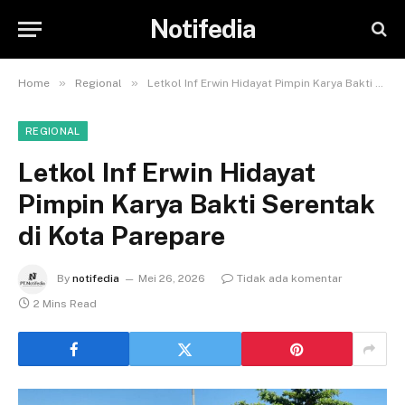
Notifedia
»
»
Home
Regional
Letkol Inf Erwin Hidayat Pimpin Karya Bakti Serentak di Kota Parepare
REGIONAL
Letkol Inf Erwin Hidayat
Pimpin Karya Bakti Serentak
di Kota Parepare
By
notifedia
Mei 26, 2026
Tidak ada komentar
2 Mins Read