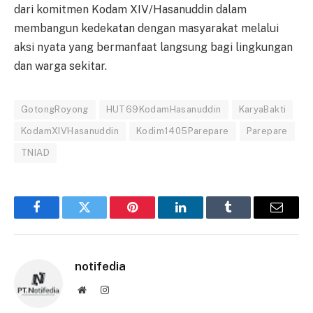
dari komitmen Kodam XIV/Hasanuddin dalam
membangun kedekatan dengan masyarakat melalui
aksi nyata yang bermanfaat langsung bagi lingkungan
dan warga sekitar.
GotongRoyong
HUT69KodamHasanuddin
KaryaBakti
KodamXIVHasanuddin
Kodim1405Parepare
Parepare
TNIAD
Facebook
Twitter
Pinterest
LinkedIn
Tumblr
Email
notifedia
Website
Instagram