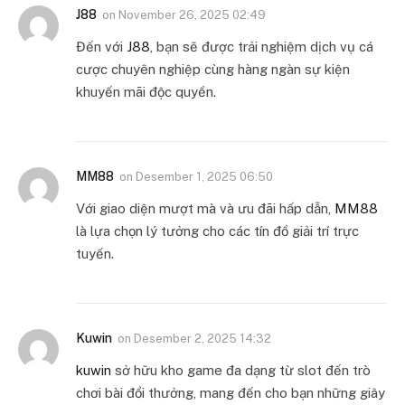
J88
on
November 26, 2025 02:49
Đến với
J88
, bạn sẽ được trải nghiệm dịch vụ cá
cược chuyên nghiệp cùng hàng ngàn sự kiện
khuyến mãi độc quyền.
MM88
on
Desember 1, 2025 06:50
Với giao diện mượt mà và ưu đãi hấp dẫn,
MM88
là lựa chọn lý tưởng cho các tín đồ giải trí trực
tuyến.
Kuwin
on
Desember 2, 2025 14:32
kuwin
sở hữu kho game đa dạng từ slot đến trò
chơi bài đổi thưởng, mang đến cho bạn những giây