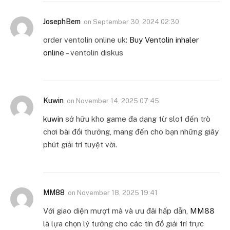
JosephBem
on
September 30, 2024 02:30
order ventolin online uk:
Buy Ventolin inhaler
online
– ventolin diskus
Kuwin
on
November 14, 2025 07:45
kuwin
sở hữu kho game đa dạng từ slot đến trò
chơi bài đổi thưởng, mang đến cho bạn những giây
phút giải trí tuyệt vời.
MM88
on
November 18, 2025 19:41
Với giao diện mượt mà và ưu đãi hấp dẫn,
MM88
là lựa chọn lý tưởng cho các tín đồ giải trí trực