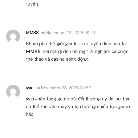
tuyến.
MM88
on
November 19, 2025 00:47
Khám phá thế giới giải trí trực tuyến đỉnh cao tại
MM88
, nơi mang đến những trải nghiệm cá cược
thể thao và casino sống động.
iwin
on
November 23, 2025 04:53
iwin
– nền tảng game bài đổi thưởng uy tín, nơi bạn
có thể thử vận may và tận hưởng nhiều tựa game
hấp