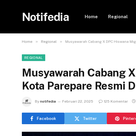
Notifedia
Home
Regional
»
»
Home
Regional
Musyawarah Cabang X DPC Hiswana Mig
REGIONAL
Musyawarah Cabang X
Kota Parepare Resmi D
By
notifedia
Februari 22, 2025
125 Komentar
Facebook
Twitter
Pinter