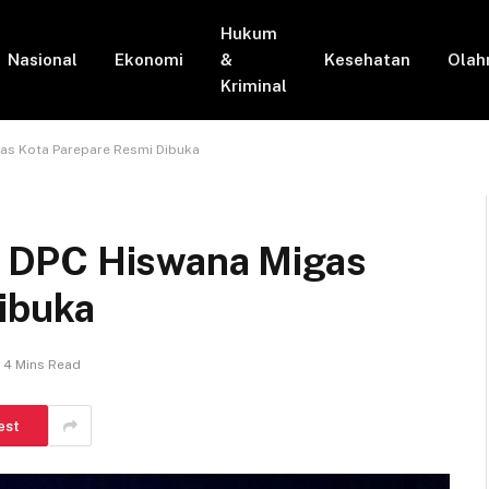
Hukum
Nasional
Ekonomi
&
Kesehatan
Olah
Kriminal
as Kota Parepare Resmi Dibuka
 DPC Hiswana Migas
ibuka
4 Mins Read
est