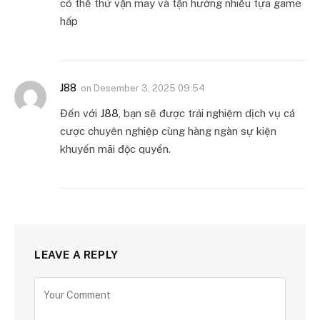
có thể thử vận may và tận hưởng nhiều tựa game
hấp
J88
on
Desember 3, 2025 09:54
Đến với
J88
, bạn sẽ được trải nghiệm dịch vụ cá
cược chuyên nghiệp cùng hàng ngàn sự kiện
khuyến mãi độc quyền.
LEAVE A REPLY