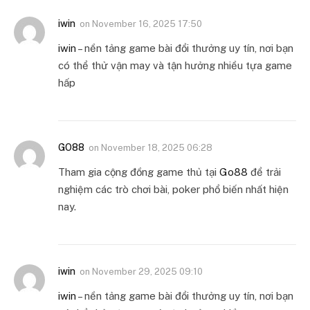
iwin
on
November 16, 2025 17:50
iwin
– nền tảng game bài đổi thưởng uy tín, nơi bạn
có thể thử vận may và tận hưởng nhiều tựa game
hấp
GO88
on
November 18, 2025 06:28
Tham gia cộng đồng game thủ tại
Go88
để trải
nghiệm các trò chơi bài, poker phổ biến nhất hiện
nay.
iwin
on
November 29, 2025 09:10
iwin
– nền tảng game bài đổi thưởng uy tín, nơi bạn