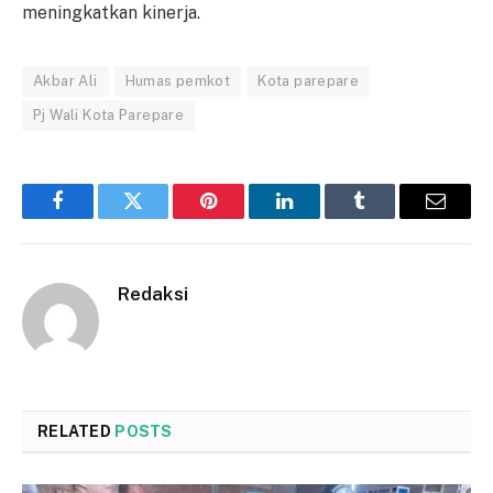
meningkatkan kinerja.
Akbar Ali
Humas pemkot
Kota parepare
Pj Wali Kota Parepare
Facebook
Twitter
Pinterest
LinkedIn
Tumblr
Email
Redaksi
RELATED
POSTS