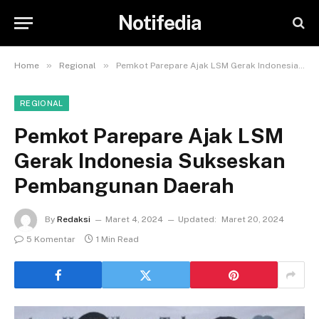
Notifedia
»
»
Home
Regional
Pemkot Parepare Ajak LSM Gerak Indonesia Sukseskan Pembangunan Daerah
REGIONAL
Pemkot Parepare Ajak LSM
Gerak Indonesia Sukseskan
Pembangunan Daerah
By
Redaksi
Maret 4, 2024
Updated:
Maret 20, 2024
5 Komentar
1 Min Read