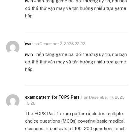
iwin
– nền tảng game bài đổi thưởng uy tín, nơi bạn
có thể thử vận may và tận hưởng nhiều tựa game
hấp
iwin
on
Desember 2, 2025 22:22
iwin
– nền tảng game bài đổi thưởng uy tín, nơi bạn
có thể thử vận may và tận hưởng nhiều tựa game
hấp
exam pattern for FCPS Part 1
on
Desember 17, 2025
15:28
The FCPS Part 1 exam pattern includes multiple-
choice questions (MCQs) covering basic medical
sciences. It consists of 100–200 questions, each