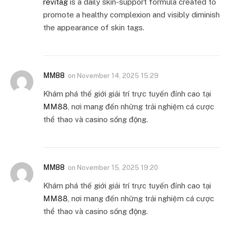
revitag
is a daily skin-support formula created to
promote a healthy complexion and visibly diminish
the appearance of skin tags.
MM88
on
November 14, 2025 15:29
Khám phá thế giới giải trí trực tuyến đỉnh cao tại
MM88
, nơi mang đến những trải nghiệm cá cược
thể thao và casino sống động.
MM88
on
November 15, 2025 19:20
Khám phá thế giới giải trí trực tuyến đỉnh cao tại
MM88
, nơi mang đến những trải nghiệm cá cược
thể thao và casino sống động.