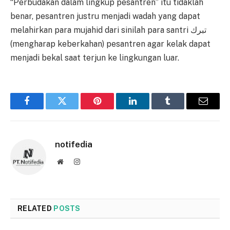
“Perbudakan dalam lingkup pesantren” itu tidaklah
benar, pesantren justru menjadi wadah yang dapat
melahirkan para mujahid dari sinilah para santri تبرك
(mengharap keberkahan) pesantren agar kelak dapat
menjadi bekal saat terjun ke lingkungan luar.
Facebook
Twitter
Pinterest
LinkedIn
Tumblr
Email
notifedia
Website
Instagram
RELATED
POSTS