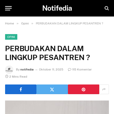
Notifedia
»
»
Home
Opini
PERBUDAKAN DALAM LINGKUP PESANTREN ?
OPINI
PERBUDAKAN DALAM
LINGKUP PESANTREN ?
By
notifedia
Oktober 11, 2025
115 Komentar
2 Mins Read