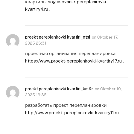
квартиры
soglasovanie-pereplanirovki-
kvartiry4.ru
.
proekt pereplanirovki kvartiri_ntsi
on
Oktober 17,
2025 23:31
проектная организация перепланировка
https://www.proekt-pereplanirovki-kvartiry17.ru
.
proekt pereplanirovki kvartiri_kmKr
on
Oktober 19,
2025 19:35
разработать проект перепланировки
http://www.proekt-pereplanirovki-kvartiry11.ru
.