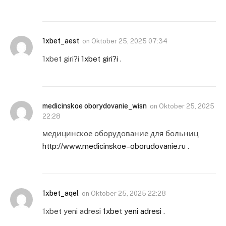
1xbet_aest
on
Oktober 25, 2025 07:34
1xbet giri?i
1xbet giri?i
.
medicinskoe oborydovanie_wisn
on
Oktober 25, 2025
22:28
медицинское оборудование для больниц
http://www.medicinskoe–oborudovanie.ru
.
1xbet_aqel
on
Oktober 25, 2025 22:28
1xbet yeni adresi
1xbet yeni adresi
.