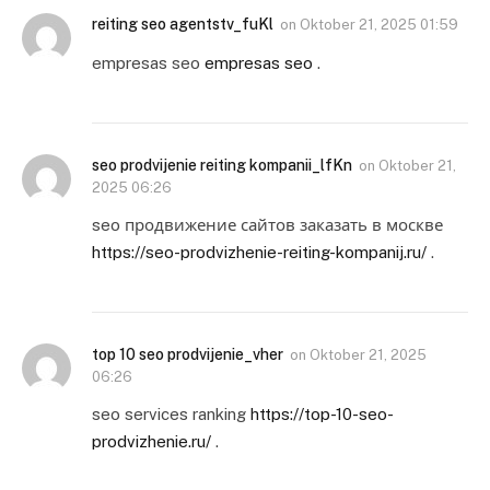
reiting seo agentstv_fuKl
on
Oktober 21, 2025 01:59
empresas seo
empresas seo
.
seo prodvijenie reiting kompanii_lfKn
on
Oktober 21,
2025 06:26
seo продвижение сайтов заказать в москве
https://seo-prodvizhenie-reiting-kompanij.ru/
.
top 10 seo prodvijenie_vher
on
Oktober 21, 2025
06:26
seo services ranking
https://top-10-seo-
prodvizhenie.ru/
.