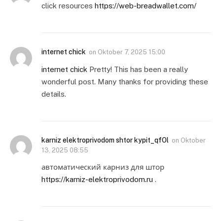
click resources
https://web-breadwallet.com/
internet chick
on
Oktober 7, 2025 15:00
internet chick
Pretty! This has been a really
wonderful post. Many thanks for providing these
details.
karniz elektroprivodom shtor kypit_qfOl
on
Oktober
13, 2025 08:55
автоматический карниз для штор
https://karniz-elektroprivodom.ru
.