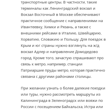
транспортные центры. В частности, такие
терминалы как Ленинградский вокзал и
Вокзал Восточный в Москве обеспечивают
практичное сообщение с направлениями на
Ивантеевку, Химки и Рязань, а также с
внешними рейсами в Италию, Швейцарию,
Хорватию, Словакию и Польшу. Для поездок в
Крым и юг страны нужно взглянуть на ж/д
вокзал Адлер и направление Домодедово
город. Кроме того, зачастую спрашивают про
связь к метро, например, станции
Патриаршие пруды метро, которая практично
связана с другими районами столицы.
При желании узнать о более далекие поездки
или туры, нужно рассмотреть маршруты из
Калининграда в Зеленоградск или вояжи по
России с посещением Байкальска, Истра или