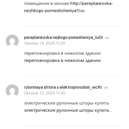
помещения в москве
http://pereplanirovka-
nezhilogo-pomeshcheniya11.ru
.
pereplanirovka nejilogo pomesheniya_luOr
on
Oktober 13, 2025 11:20
перепланировка в нежилом здании
перепланировка в нежилом здании
.
rylonnaya shtora s elektroprivodom_wcKt
on
Oktober 13, 2025 11:50
электрические рулонные шторы купить
электрические рулонные шторы купить
.