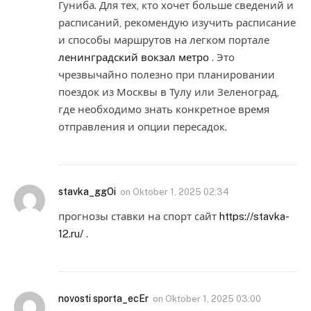
Гуниба. Для тех, кто хочет больше сведений и
расписаний, рекомендую изучить расписание
и способы маршрутов на легком портале
ленинградский вокзал метро
. Это
чрезвычайно полезно при планировании
поездок из Москвы в Тулу или Зеленоград,
где необходимо знать конкретное время
отправления и опции пересадок.
stavka_ggOi
on
Oktober 1, 2025 02:34
прогнозы ставки на спорт сайт
https://stavka-
12.ru/
.
novosti sporta_ecEr
on
Oktober 1, 2025 03:00