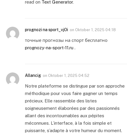
read on
Text Generator
.
prognozi na sport_vjOi
on
Oktober 1, 2025 04:18
точные прогнозы на спорт бесплатно
prognozy-na-sport-11.ru
.
Allancig
on
Oktober 1, 2025 04:52
Notre plateforme se distingue par son approche
méthodique pour vous faire gagner un temps
précieux. Elle rassemble des listes
soigneusement élaborées par des passionnés
allant des incontournables aux pépites
méconnues. L’interface, à la fois simple et
puissante, s’adapte à votre humeur du moment.