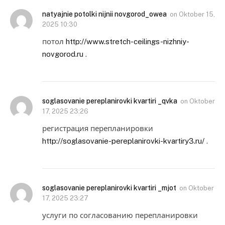
natyajnie potolki nijnii novgorod_owea
on
Oktober 15,
2025 10:30
потол
http://www.stretch-ceilings-nizhniy-
novgorod.ru
.
soglasovanie pereplanirovki kvartiri _qvka
on
Oktober
17, 2025 23:26
регистрация перепланировки
http://soglasovanie-pereplanirovki-kvartiry3.ru/
.
soglasovanie pereplanirovki kvartiri _mjot
on
Oktober
17, 2025 23:27
услуги по согласованию перепланировки