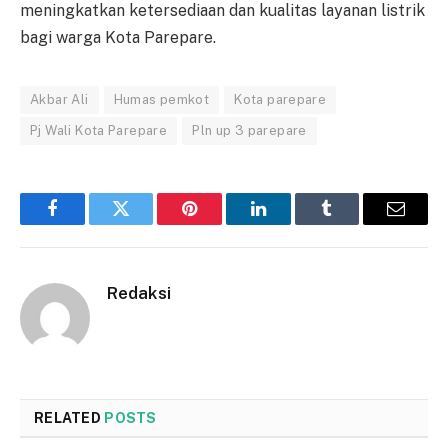
meningkatkan ketersediaan dan kualitas layanan listrik
bagi warga Kota Parepare.
Akbar Ali
Humas pemkot
Kota parepare
Pj Wali Kota Parepare
Pln up 3 parepare
Facebook
Twitter
Pinterest
LinkedIn
Tumblr
Email
Redaksi
RELATED
POSTS