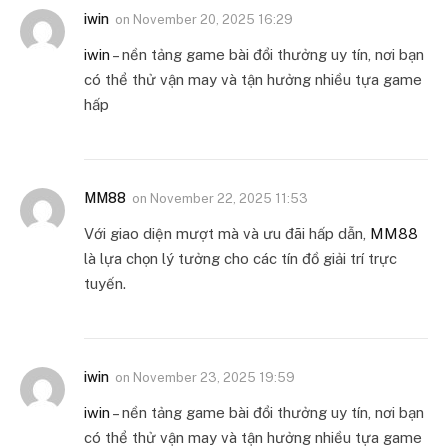
iwin
on
November 20, 2025 16:29
iwin
– nền tảng game bài đổi thưởng uy tín, nơi bạn
có thể thử vận may và tận hưởng nhiều tựa game
hấp
MM88
on
November 22, 2025 11:53
Với giao diện mượt mà và ưu đãi hấp dẫn,
MM88
là lựa chọn lý tưởng cho các tín đồ giải trí trực
tuyến.
iwin
on
November 23, 2025 19:59
iwin
– nền tảng game bài đổi thưởng uy tín, nơi bạn
có thể thử vận may và tận hưởng nhiều tựa game