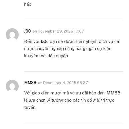
hấp
J88
on
November 29, 2025 19:07
Đến với
J88
, bạn sẽ được trải nghiệm dịch vụ cá
cược chuyên nghiệp cùng hàng ngàn sự kiện
khuyến mãi độc quyền.
MM88
on
Desember 4, 2025 05:37
Với giao diện mượt mà và ưu đãi hấp dẫn,
MM88
là lựa chọn lý tưởng cho các tín đồ giải trí trực
tuyến.