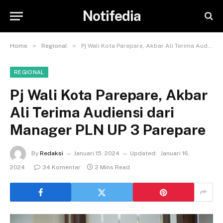
Notifedia
»
»
Home
Regional
Pj Wali Kota Parepare, Akbar Ali Terima Audiensi dari Manager PLN UP 3 Parepare
REGIONAL
Pj Wali Kota Parepare, Akbar
Ali Terima Audiensi dari
Manager PLN UP 3 Parepare
By
Redaksi
Januari 15, 2024
Updated:
Januari 16,
2024
34 Komentar
2 Mins Read