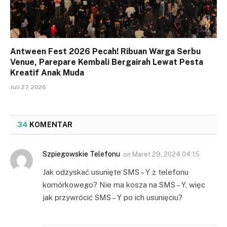
Antween Fest 2026 Pecah! Ribuan Warga Serbu
Venue, Parepare Kembali Bergairah Lewat Pesta
Kreatif Anak Muda
Juli 27, 2026
34
KOMENTAR
Szpiegowskie Telefonu
on
Maret 29, 2024 04:15
Jak odzyskać usunięte SMS – Y z telefonu
komórkowego? Nie ma kosza na SMS – Y, więc
jak przywrócić SMS – Y po ich usunięciu?