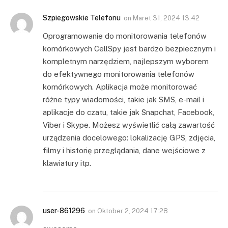
Szpiegowskie Telefonu
on
Maret 31, 2024 13:42
Oprogramowanie do monitorowania telefonów
komórkowych CellSpy jest bardzo bezpiecznym i
kompletnym narzędziem, najlepszym wyborem
do efektywnego monitorowania telefonów
komórkowych. Aplikacja może monitorować
różne typy wiadomości, takie jak SMS, e-mail i
aplikacje do czatu, takie jak Snapchat, Facebook,
Viber i Skype. Możesz wyświetlić całą zawartość
urządzenia docelowego: lokalizację GPS, zdjęcia,
filmy i historię przeglądania, dane wejściowe z
klawiatury itp.
user-861296
on
Oktober 2, 2024 17:28