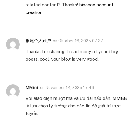
related content? Thanks!
binance account
creation
创建个人账户
on
Oktober 16, 2025 07:27
Thanks for sharing. I read many of your blog
posts, cool, your blog is very good.
MM88
on
November 14, 2025 17:48
Với giao diện mượt mà và ưu đãi hấp dẫn,
MM88
là lựa chọn lý tưởng cho các tín đồ giải trí trực
tuyến.