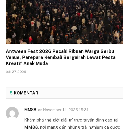
Antween Fest 2026 Pecah! Ribuan Warga Serbu
Venue, Parepare Kembali Bergairah Lewat Pesta
Kreatif Anak Muda
Juli 27, 2026
5
KOMENTAR
MM88
on
November 14, 2025 15:31
Khám phá thế giới giải trí trực tuyến đỉnh cao tại
MM88
, nơi mang đến những trải nghiệm cá cược