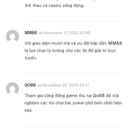
thể thao và casino sống động.
MM88
on
November 17, 2025 22:48
Với giao diện mượt mà và ưu đãi hấp dẫn,
MM88
là lựa chọn lý tưởng cho các tín đồ giải trí trực
tuyến.
GO88
on
November 25, 2025 05:11
Tham gia cộng đồng game thủ tại
Go88
để trải
nghiệm các trò chơi bài, poker phổ biến nhất hiện
nay.