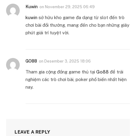
Kuwin
on
November 29, 2025 06:49
kuwin
sở hữu kho game đa dạng từ slot đến trò
chơi bài đổi thưởng, mang đến cho bạn những giây
phút giải trí tuyệt vời.
GO88
on
Desember 3, 2025 18:06
Tham gia cộng đồng game thủ tại
Go88
để trải
nghiệm các trò chơi bài, poker phổ biến nhất hiện
nay.
LEAVE A REPLY