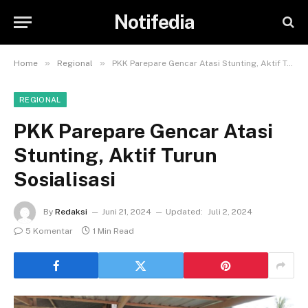
Notifedia
»
»
Home
Regional
PKK Parepare Gencar Atasi Stunting, Aktif Turun Sosialisasi
REGIONAL
PKK Parepare Gencar Atasi
Stunting, Aktif Turun
Sosialisasi
By
Redaksi
Juni 21, 2024
Updated:
Juli 2, 2024
5 Komentar
1 Min Read