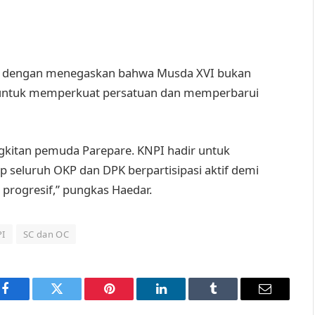
a dengan menegaskan bahwa Musda XVI bukan
h untuk memperkuat persatuan dan memperbarui
kitan pemuda Parepare. KNPI hadir untuk
seluruh OKP dan DPK berpartisipasi aktif demi
progresif,” pungkas Haedar.
I
SC dan OC
Facebook
Twitter
Pinterest
LinkedIn
Tumblr
Email