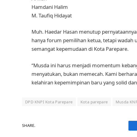
Hamdani Halim
M. Taufiq Hidayat
Muh. Haedar Hasan menutup pernyataanny
hanya forum pemilihan ketua, tetapi wada
semangat kepemudaan di Kota Parepare.
“Musda ini harus menjadi momentum kebang
menyatukan, bukan memecah. Kami berharap 
kelahiran kepemimpinan baru yang solid dan 
DPD KNPI Kota Parepare
Kota parepare
Musda KNP
SHARE.