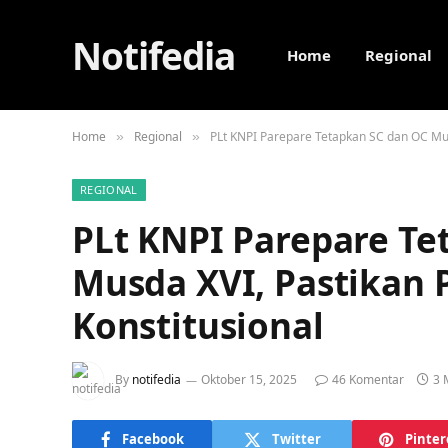
Notifedia
Home
Regional
Home
Regional
PLt KNPI Parepare Tetapkan SC dan OC Mus
»
»
REGIONAL
PLt KNPI Parepare Te
Musda XVI, Pastikan 
Konstitusional
By
notifedia
Oktober 15, 2025
46 Komentar
3 
Facebook
Twitter
Pinter