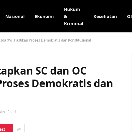
Hukum
Nasional
Ekonomi
&
Kesehatan
O
Kriminal
da XVI, Pastikan Proses Demokratis dan Konstitusional
tapkan SC dan OC
Proses Demokratis dan
Mins Read
est