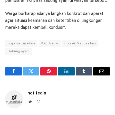
pembiaran aktivitas sabung ayam di wilayah tersebut.
Warga berharap adanya langkah konkret dari aparat
agar situasi keamanan dan ketertiban di lingkungan
mereka dapat kembali kondusif.
bojo mallusetasi
Kab. Barru
Polsek Mallusetasi
Sabung ayam
Facebook
Twitter
Pinterest
LinkedIn
Tumblr
Email
notifedia
Website
Instagram