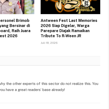
 Personel Brimob
Antween Fest Last Memories
yang Bersinar di
2026 Siap Digelar, Warga
oard, Raih Juara
Parepare Diajak Ramaikan
Fest 2026
Tribute To R-Ween JR
Juli 18, 2026
hy the other experts of this sector do not realize this. You
you have a great readers’ base already!