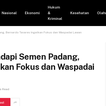
Hukum
Nasional
Ekonomi
&
Kesehatan
Olah
Kriminal
ng, Bernardo Tavares Ingatkan Fokus dan Waspadai Lawan
dapi Semen Padang,
tkan Fokus dan Waspadai
ns Read
est