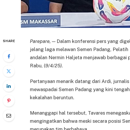
Parepare,
— Dalam konferensi pers yang digel
SHARE
jelang laga melawan Semen Padang, Pelatih
andalan Nermin Haljeta menjawab berbagai pe
Rabu, (
9/4/25).
Pertanyaan menarik datang dari Ardi, jurnali
mewaspadai Semen Padang yang kini tengah 
kekalahan beruntun.
Menanggapi hal tersebut, Tavares menegaskan
mengingatkan bahwa meski secara posisi Se
merupakan tim berbahaya.