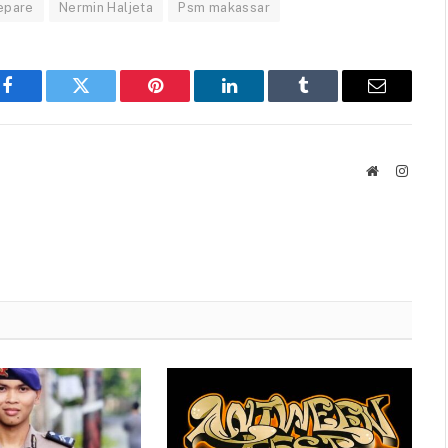
epare
Nermin Haljeta
Psm makassar
Facebook
Twitter
Pinterest
LinkedIn
Tumblr
Email
Website
Instag