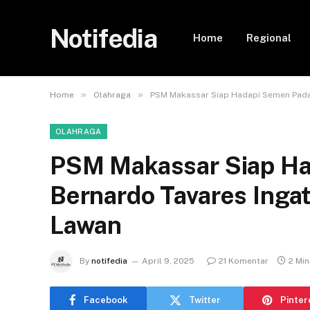
Notifedia
Home
Regional
»
»
Home
Olahraga
PSM Makassar Siap Hadapi Semen Pada
OLAHRAGA
PSM Makassar Siap Ha
Bernardo Tavares Inga
Lawan
By
notifedia
April 9, 2025
21 Komentar
2 Mi
Facebook
Twitter
Pinter