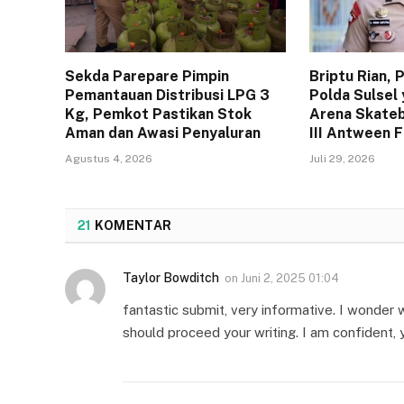
Sekda Parepare Pimpin
Briptu Rian,
Pemantauan Distribusi LPG 3
Polda Sulsel 
Kg, Pemkot Pastikan Stok
Arena Skateb
Aman dan Awasi Penyaluran
III Antween 
Agustus 4, 2026
Juli 29, 2026
21
KOMENTAR
Taylor Bowditch
on
Juni 2, 2025 01:04
fantastic submit, very informative. I wonder w
should proceed your writing. I am confident, 