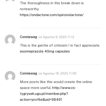
The thoroughness in this break down is
noteworthy.
https://ondactone.com/spironolactone/
Conniewag
on
Agustus 9, 2025 11:12
This is the gentle of criticism I in fact appreciate.
esomeprazole 40mg capsules
Conniewag
on
Agustus 18, 2025 11:09
More posts like this would create the online
space more useful.
http://www.cs-
tygrysek.ugu.pl/member.php?
action=profile&uid=98491