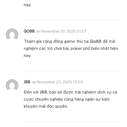
nay.
GO88
on
November 20, 2025 21:27
Tham gia cộng đồng game thủ tại
Go88
để trải
nghiệm các trò chơi bài, poker phổ biến nhất hiện
nay.
J88
on
November 23, 2025 13:53
Đến với
J88
, bạn sẽ được trải nghiệm dịch vụ cá
cược chuyên nghiệp cùng hàng ngàn sự kiện
khuyến mãi độc quyền.