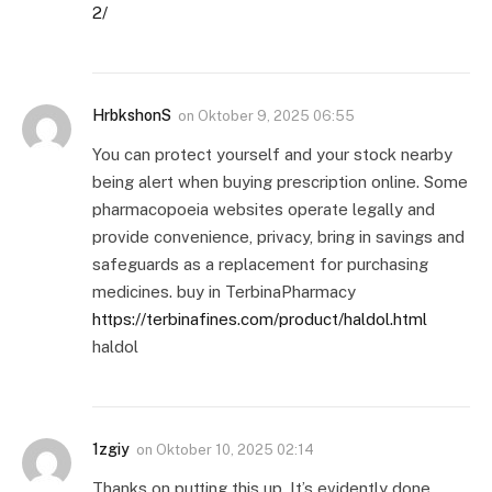
2/
HrbkshonS
on
Oktober 9, 2025 06:55
You can protect yourself and your stock nearby
being alert when buying prescription online. Some
pharmacopoeia websites operate legally and
provide convenience, privacy, bring in savings and
safeguards as a replacement for purchasing
medicines. buy in TerbinaPharmacy
https://terbinafines.com/product/haldol.html
haldol
1zgiy
on
Oktober 10, 2025 02:14
Thanks on putting this up. It’s evidently done.