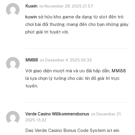
Kuwin
on
November 28, 2025 21:57
kuwin
sở hữu kho game đa dạng từ slot đến trò
chơi bài đổi thưởng, mang đến cho bạn những giây
phút giải trí tuyệt vời.
MM88
on
Desember 4, 2025 06:32
Với giao diện mượt mà và ưu đãi hấp dẫn,
MM88
là lựa chọn lý tưởng cho các tín đồ giải trí trực
tuyến.
Verde Casino Willkommensbonus
on
Desember 21,
2025 13:22
Das Verde Casino Bonus Code System ist ein