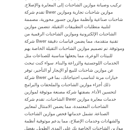
تركيب وصيانة موازين الشاحنات إلى المعايرة والإصلاح.
تقدم شركة Bwer موازين شاحنات تجارية وموازين
شاحنات صناعية وأنظمة موازين جسور محورية، مصممة
لتلبية متطلبات التطبيقات الثقيلة. تتضمن موازين
الشاحنات الإلكترونية وموازين الشاحنات الرقمية من
شركة Bwer تقنية متقدمة، مما يضمن قياسات دقيقة
وموثوقة. تم تصميم موازين الشاحنات الثقيلة الخاصة بهم
للبيئات الوعرة، مما يجعلها مناسبة للصناعات مثل
الخدمات اللوجستية والزراعة والبناء. سواء كنت تبحث
عن موازين شاحنات للبيع أو الإيجار أو التأجير، توفر
شركة Bwer خيارات مرنة لتناسب احتياجاتك، بما في
ذلك أجزاء موازين الشاحنات والملحقات والبرامج
لتحسين الأداء. بصفتها شركة مصنعة موثوقة لموازين
الشاحنات، تقدم شركة Bwer خدمات معايرة موازين
الشاحنات المعتمدة، مما يضمن الامتثال لمعايير
الصناعة. تشمل خدماتها فحص موازين الشاحنات
والشهادات وخدمات الإصلاح، مما يدعم موثوقية أنظمة
موازين الشاحنات الخاصة بك على المدى الطويل. بفضل