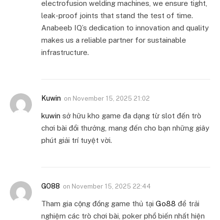
electrofusion welding machines, we ensure tight,
leak-proof joints that stand the test of time.
Anabeeb IQ’s dedication to innovation and quality
makes us a reliable partner for sustainable
infrastructure.
Kuwin
on
November 15, 2025 21:02
kuwin
sở hữu kho game đa dạng từ slot đến trò
chơi bài đổi thưởng, mang đến cho bạn những giây
phút giải trí tuyệt vời.
GO88
on
November 15, 2025 22:44
Tham gia cộng đồng game thủ tại
Go88
để trải
nghiệm các trò chơi bài, poker phổ biến nhất hiện