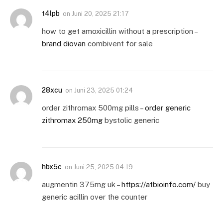
t4lpb
on
Juni 20, 2025 21:17
how to get amoxicillin without a prescription –
brand diovan
combivent for sale
28xcu
on
Juni 23, 2025 01:24
order zithromax 500mg pills –
order generic
zithromax 250mg
bystolic generic
hbx5c
on
Juni 25, 2025 04:19
augmentin 375mg uk –
https://atbioinfo.com/
buy
generic acillin over the counter