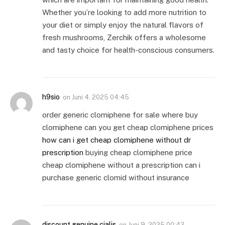
Whether you’re looking to add more nutrition to
your diet or simply enjoy the natural flavors of
fresh mushrooms, Zerchik offers a wholesome
and tasty choice for health-conscious consumers.
h9sio
on
Juni 4, 2025 04:45
order generic clomiphene for sale where buy
clomiphene can you get cheap clomiphene prices
how can i get cheap clomiphene without dr
prescription
buying cheap clomiphene price
cheap clomiphene without a prescription can i
purchase generic clomid without insurance
discount genuine cialis
on
Juni 9, 2025 00:42