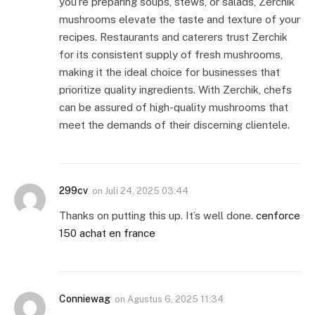
you’re preparing soups, stews, or salads, Zerchik
mushrooms elevate the taste and texture of your
recipes. Restaurants and caterers trust Zerchik
for its consistent supply of fresh mushrooms,
making it the ideal choice for businesses that
prioritize quality ingredients. With Zerchik, chefs
can be assured of high-quality mushrooms that
meet the demands of their discerning clientele.
299cv
on
Juli 24, 2025 03:44
Thanks on putting this up. It’s well done.
cenforce
150 achat en france
Conniewag
on
Agustus 6, 2025 11:34