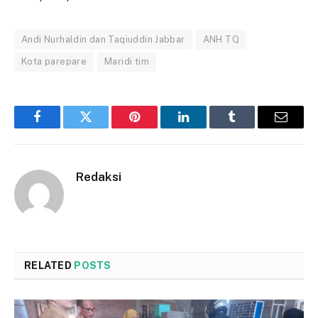
Andi Nurhaldin dan Taqiuddin Jabbar
ANH TQ
Kota parepare
Maridi tim
Facebook
Twitter
Pinterest
LinkedIn
Tumblr
Email
Redaksi
RELATED
POSTS