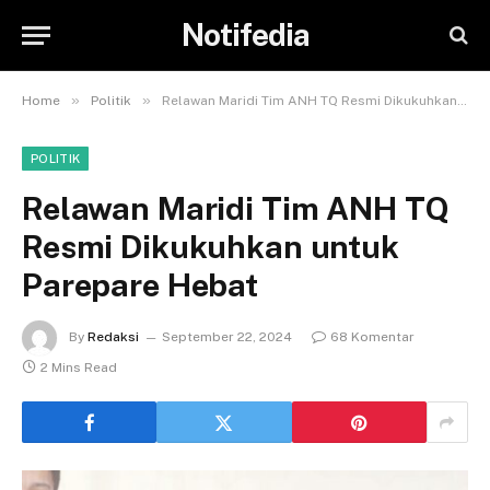
Notifedia
»
»
Home
Politik
Relawan Maridi Tim ANH TQ Resmi Dikukuhkan untuk Parepare Hebat
POLITIK
Relawan Maridi Tim ANH TQ
Resmi Dikukuhkan untuk
Parepare Hebat
By
Redaksi
September 22, 2024
68 Komentar
2 Mins Read