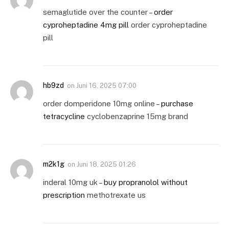
semaglutide over the counter –
order
cyproheptadine 4mg pill
order cyproheptadine
pill
hb9zd
on
Juni 16, 2025 07:00
order domperidone 10mg online –
purchase
tetracycline
cyclobenzaprine 15mg brand
m2k1g
on
Juni 18, 2025 01:26
inderal 10mg uk –
buy propranolol without
prescription
methotrexate us