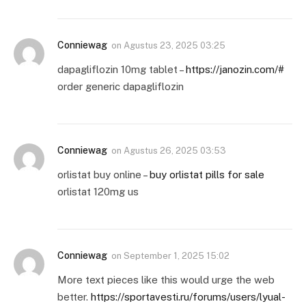
Conniewag
on
Agustus 23, 2025 03:25
dapagliflozin 10mg tablet –
https://janozin.com/#
order generic dapagliflozin
Conniewag
on
Agustus 26, 2025 03:53
orlistat buy online –
buy orlistat pills for sale
orlistat 120mg us
Conniewag
on
September 1, 2025 15:02
More text pieces like this would urge the web
better.
https://sportavesti.ru/forums/users/lyual-