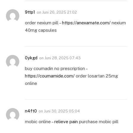
9ttp1
on
Juni 26, 2025 21:02
order nexium pill –
https://anexamate.com/
nexium
40mg capsules
0ykgd
on
Juni 28, 2025 07:43
buy coumadin no prescription –
https://coumamide.com/
order losartan 25mg
online
n4ft0
on
Juni 30, 2025 05:04
mobic online –
relieve pain
purchase mobic pill