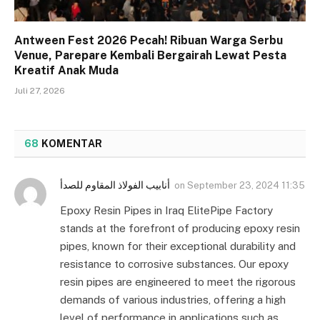
Antween Fest 2026 Pecah! Ribuan Warga Serbu
Venue, Parepare Kembali Bergairah Lewat Pesta
Kreatif Anak Muda
Juli 27, 2026
68
KOMENTAR
أنابيب الفولاذ المقاوم للصدأ
on
September 23, 2024 11:35
Epoxy Resin Pipes in Iraq ElitePipe Factory
stands at the forefront of producing epoxy resin
pipes, known for their exceptional durability and
resistance to corrosive substances. Our epoxy
resin pipes are engineered to meet the rigorous
demands of various industries, offering a high
level of performance in applications such as