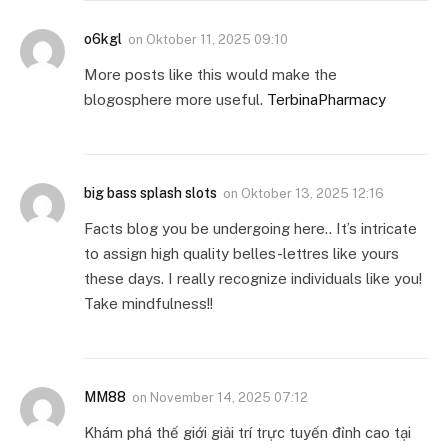
o6kgl
on
Oktober 11, 2025 09:10
More posts like this would make the
blogosphere more useful.
TerbinaPharmacy
big bass splash slots
on
Oktober 13, 2025 12:16
Facts blog you be undergoing here.. It’s intricate
to assign high quality belles-lettres like yours
these days. I really recognize individuals like you!
Take mindfulness!!
MM88
on
November 14, 2025 07:12
Khám phá thế giới giải trí trực tuyến đỉnh cao tại