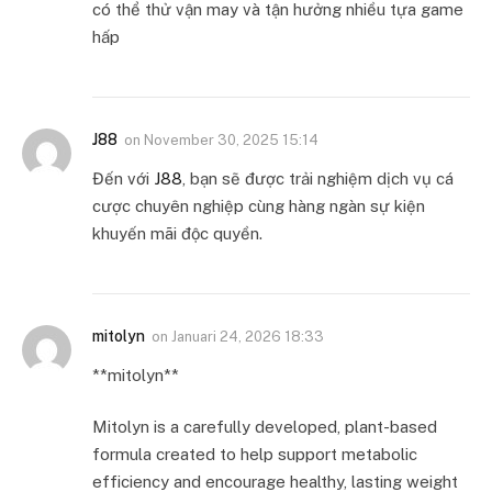
có thể thử vận may và tận hưởng nhiều tựa game
hấp
J88
on
November 30, 2025 15:14
Đến với
J88
, bạn sẽ được trải nghiệm dịch vụ cá
cược chuyên nghiệp cùng hàng ngàn sự kiện
khuyến mãi độc quyền.
mitolyn
on
Januari 24, 2026 18:33
**mitolyn**
Mitolyn is a carefully developed, plant-based
formula created to help support metabolic
efficiency and encourage healthy, lasting weight