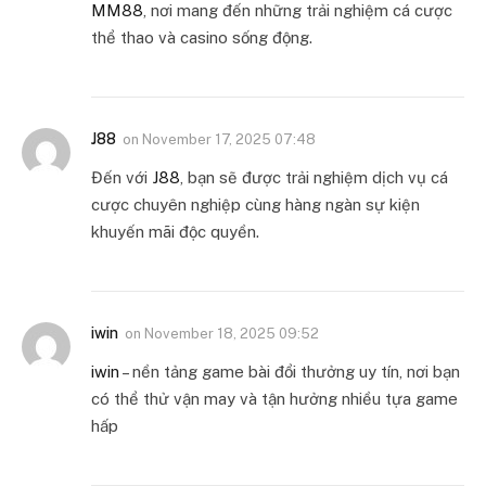
MM88
, nơi mang đến những trải nghiệm cá cược
thể thao và casino sống động.
J88
on
November 17, 2025 07:48
Đến với
J88
, bạn sẽ được trải nghiệm dịch vụ cá
cược chuyên nghiệp cùng hàng ngàn sự kiện
khuyến mãi độc quyền.
iwin
on
November 18, 2025 09:52
iwin
– nền tảng game bài đổi thưởng uy tín, nơi bạn
có thể thử vận may và tận hưởng nhiều tựa game
hấp