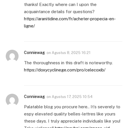
thanks! Exactly where can I upon the
acquaintance details for questions?
https://aranitidine.com/fr/acheter-propecia-en-
ligne/
Conniewag
on
Agustus 8, 2025 16:21
The thoroughness in this draft is noteworthy.
https://doxycyclinege.com/pro/celecoxib/
Conniewag
on
Agustus 17, 2025 10:54
Palatable blog you procure here.. It’s severely to
espy elevated quality belles-lettres like yours
these days. I truly appreciate individuals like you!