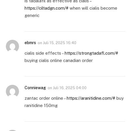
is tadalafil as effective as cialis –
https://ciltadgn.com/#
when will cialis become
generic
ebmrs
on
Juli 15, 2025 16:40
cialis side effects –
https://strongtadafl.com/#
buying cialis online canadian order
Conniewag
on
Juli 16, 2025 04:00
zantac order online –
https://aranitidine.com/#
buy
ranitidine 150mg