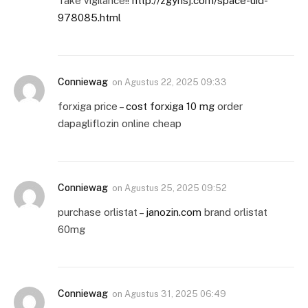
Take vigilance!!
http://zgyhsj.com/space-uid-
978085.html
Conniewag
on
Agustus 22, 2025 09:33
forxiga price –
cost forxiga 10 mg
order
dapagliflozin online cheap
Conniewag
on
Agustus 25, 2025 09:52
purchase orlistat –
janozin.com
brand orlistat
60mg
Conniewag
on
Agustus 31, 2025 06:49