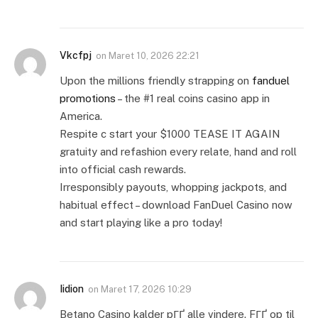
Vkcfpj
on
Maret 10, 2026 22:21
Upon the millions friendly strapping on
fanduel
promotions
– the #1 real coins casino app in
America.
Respite c start your $1000 TEASE IT AGAIN
gratuity and refashion every relate, hand and roll
into official cash rewards.
Irresponsibly payouts, whopping jackpots, and
habitual effect – download FanDuel Casino now
and start playing like a pro today!
Iidion
on
Maret 17, 2026 10:29
Betano Casino kalder pГҐ alle vindere. FГҐ op til