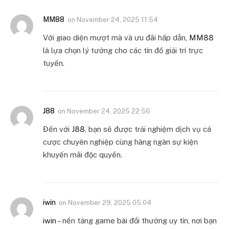
MM88
on
November 24, 2025 11:54
Với giao diện mượt mà và ưu đãi hấp dẫn,
MM88
là lựa chọn lý tưởng cho các tín đồ giải trí trực
tuyến.
J88
on
November 24, 2025 22:56
Đến với
J88
, bạn sẽ được trải nghiệm dịch vụ cá
cược chuyên nghiệp cùng hàng ngàn sự kiện
khuyến mãi độc quyền.
iwin
on
November 29, 2025 05:04
iwin
– nền tảng game bài đổi thưởng uy tín, nơi bạn