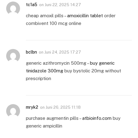
tc1a5
on
Juni 22, 2025 14:27
cheap amoxil pills –
amoxicillin tablet
order
combivent 100 mcg online
bclbn
on
Juni 24, 2025 17:27
generic azithromycin 500mg –
buy generic
tinidazole 300mg
buy bystolic 20mg without
prescription
mryk2
on
Juni 26, 2025 11:18
purchase augmentin pills –
atbioinfo.com
buy
generic ampicillin