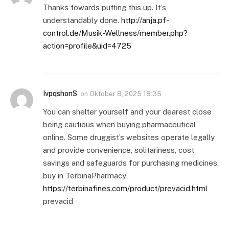
Thanks towards putting this up. It’s
understandably done.
http://anja.pf-
control.de/Musik-Wellness/member.php?
action=profile&uid=4725
IvpqshonS
on
Oktober 8, 2025 18:35
You can shelter yourself and your dearest close
being cautious when buying pharmaceutical
online. Some druggist’s websites operate legally
and provide convenience, solitariness, cost
savings and safeguards for purchasing medicines.
buy in TerbinaPharmacy
https://terbinafines.com/product/prevacid.html
prevacid