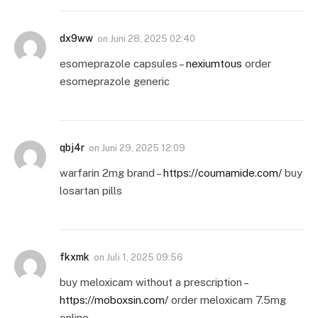
dx9ww
on
Juni 28, 2025 02:40
esomeprazole capsules –
nexiumtous
order
esomeprazole generic
qbj4r
on
Juni 29, 2025 12:09
warfarin 2mg brand –
https://coumamide.com/
buy
losartan pills
fkxmk
on
Juli 1, 2025 09:56
buy meloxicam without a prescription –
https://moboxsin.com/
order meloxicam 7.5mg
online