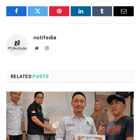
Facebook
Twitter
Pinterest
LinkedIn
Tumblr
Email
notifedia
Website
Instagram
RELATED
POSTS