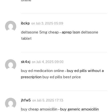
ibckp
on
Juli 3, 2025 05:09
deltasone 5mg cheap –
aprep lson
deltasone
tablet
sk4xj
on
Juli 4, 2025 09:00
buy ed medication online –
buy ed pills without a
prescription
buy ed pills best price
jhfw5
on
Juli 5, 2025 17:13
buy cheap amoxicillin –
buy generic amoxicillin