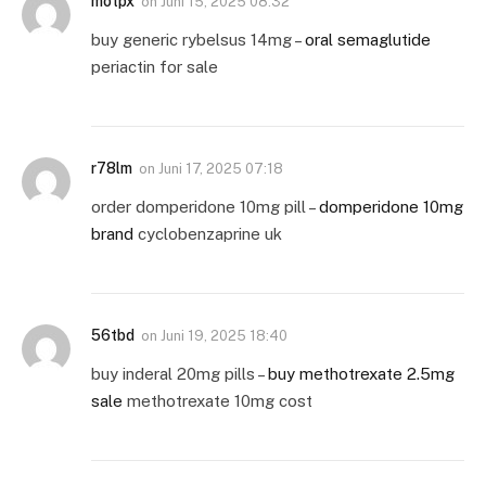
motpx
on
Juni 15, 2025 08:32
buy generic rybelsus 14mg –
oral semaglutide
periactin for sale
r78lm
on
Juni 17, 2025 07:18
order domperidone 10mg pill –
domperidone 10mg
brand
cyclobenzaprine uk
56tbd
on
Juni 19, 2025 18:40
buy inderal 20mg pills –
buy methotrexate 2.5mg
sale
methotrexate 10mg cost