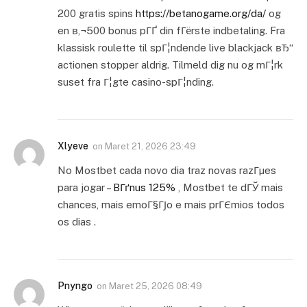
200 gratis spins
https://betanogame.org/da/
og
en в‚¬500 bonus pГҐ din fГёrste indbetaling. Fra
klassisk roulette til spГ¦ndende live blackjack вЂ“
actionen stopper aldrig. Tilmeld dig nu og mГ¦rk
suset fra Г¦gte casino-spГ¦nding.
Xlyeve
on
Maret 21, 2026 23:49
No Mostbet cada novo dia traz novas razГµes
para jogar –
BГґnus 125%
, Mostbet te dГЎ mais
chances, mais emoГ§ГЈo e mais prГЄmios todos
os dias .
Pnyngo
on
Maret 25, 2026 08:49