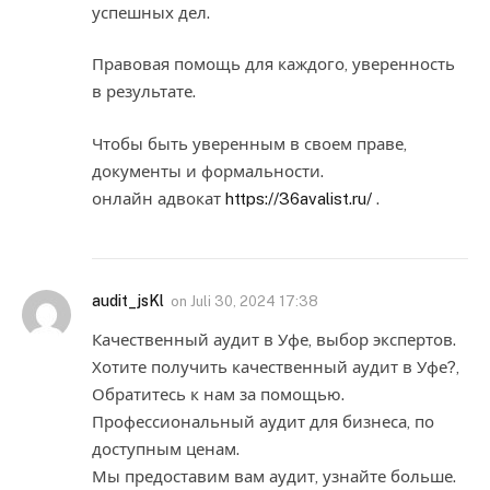
успешных дел.
Правовая помощь для каждого, уверенность
в результате.
Чтобы быть уверенным в своем праве,
документы и формальности.
онлайн адвокат
https://36avalist.ru/
.
audit_jsKl
on
Juli 30, 2024 17:38
Качественный аудит в Уфе, выбор экспертов.
Хотите получить качественный аудит в Уфе?,
Обратитесь к нам за помощью.
Профессиональный аудит для бизнеса, по
доступным ценам.
Мы предоставим вам аудит, узнайте больше.