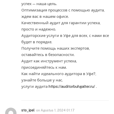
успех — наша цель.
Оптимизация процессов с помощью аудита,
ждем вас в нашем офисе.
Качественный аудит для гарантии успеха,
просто и надежно.
Аудиторские услуги в Уфе для всех, с нами все
будет в порядке.
Получите помощь наших экспертов,
оставайтесь в безопасности.
Аудит как инструмент успеха,
присоединяйтесь к нам.
Как найти идеального аудитора в Уфе?,
узнайте больше у нас.
услуги аудита
https://auditorbuhgalter.ru/
.
sto_ipel
on
Agustus 1, 2024 01:17