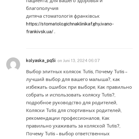
пациента, для вашего здоровья и
благополучия
дитяча стоматологія франківськ
https://stomatologichnaklinikafghy.ivano-
frankivsk.ua/
.
kolyaska_pqSi
on
Juni 13, 2024 06:07
Выбор элитных колясок Tutis, Почему Tutis –
лучший выбор для вашего малыша?, как
избежать ошибок при выборе, Как правильно
собрать и использовать коляску Tutis?,
подробное руководство для родителей,
Коляски Tutis для спортивных родителей,
рекомендации профессионалов, Как
правильно ухаживать за коляской Tutis?,
Почему Tutis – выбор ответственных