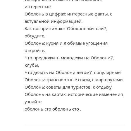
интересные.
Оболонь в цифрах: интересные факты, с
актуальной информацией.
Как воспринимают Оболонь жители?,
обсудите.
Оболонь: кухня и любимые угощения,
откройте.
Что предложить молодежи на Оболони?,
клубы.
Что делать на Оболони летом?, популярные.
Оболонь: транспортные связи, с маршрутами.
Оболонь: советы для туристов, к отдыху.
Оболонь на картах: исторические изменения,
узнайте.
оболонь сто
оболонь сто
.