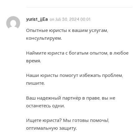
yurist_jjEa
on
Juli 30, 2024 00:01
Опытные юристы к вашим услугам,
консультируем.
Наймите юриста с богатым опытом, в любое
время.
Наши юристы помогут избежать проблем,
пишите.
Ваш надежный партнёр в праве, вы не
останетесь одни.
Ищете юриста? Мы готовы помочь!,
оптимальную защиту.