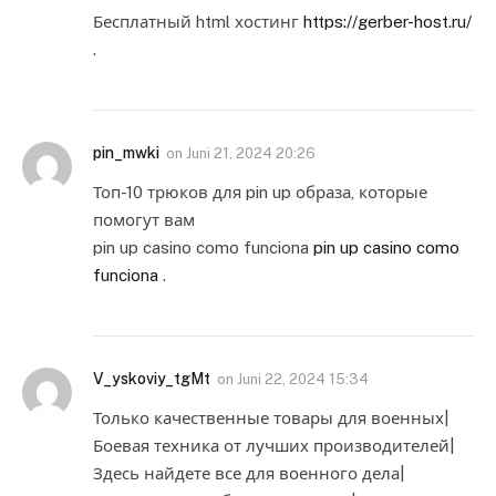
Бесплатный html хостинг
https://gerber-host.ru/
.
pin_mwki
on
Juni 21, 2024 20:26
Топ-10 трюков для pin up образа, которые
помогут вам
pin up casino como funciona
pin up casino como
funciona
.
V_yskoviy_tgMt
on
Juni 22, 2024 15:34
Только качественные товары для военных|
Боевая техника от лучших производителей|
Здесь найдете все для военного дела|