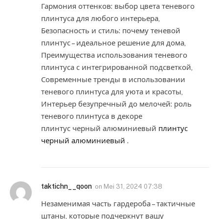
Гармония оттенков: выбор цвета теневого
плинтуса для любого интерьера,
Безопасность и стиль: почему теневой
плинтус – идеальное решение для дома,
Преимущества использования теневого
плинтуса с интегрированной подсветкой,
Современные тренды в использовании
теневого плинтуса для уюта и красоты,
Интерьер безупречный до мелочей: роль
теневого плинтуса в декоре
плинтус черный алюминиевый
плинтус
черный алюминиевый
.
taktichn__qoon
on
Mei 31, 2024 07:38
Незаменимая часть гардероба – тактичные
штаны, которые подчеркнут вашу