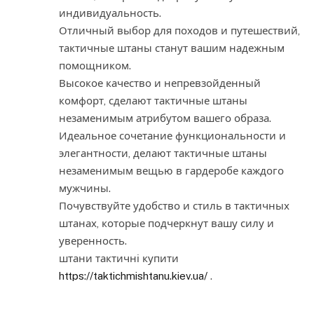
индивидуальность.
Отличный выбор для походов и путешествий,
тактичные штаны станут вашим надежным
помощником.
Высокое качество и непревзойденный
комфорт, сделают тактичные штаны
незаменимым атрибутом вашего образа.
Идеальное сочетание функциональности и
элегантности, делают тактичные штаны
незаменимым вещью в гардеробе каждого
мужчины.
Почувствуйте удобство и стиль в тактичных
штанах, которые подчеркнут вашу силу и
уверенность.
штани тактичні купити
https://taktichmishtanu.kiev.ua/
.