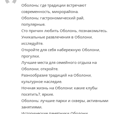
Оболонь: где традиции встречают
современность, микрорайона.
Оболонь: гастрономический рай,
популярные.
Сто причин любить Оболонь, познакомьтесь.
Уникальные развлечения в Оболони,
исследуйте.
Откройте для себя набережную Оболони,
прогулки.
Лучшие места для семейного отдыха на
Оболони, откройте.
Разнообразие традиций на Оболони,
культурное наследие.
Ночная жизнь на Оболони: какие клубы
посетить?, яркие.
Оболонь: лучшие парки и скверы, активными
занятиями.
Исторические памятники Оболони,