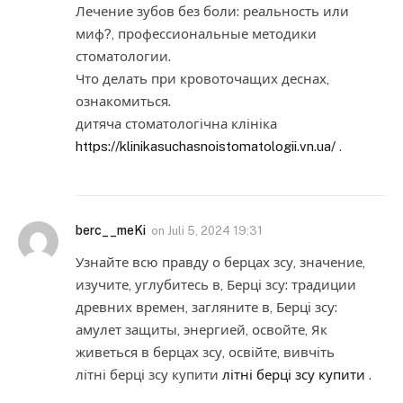
Лечение зубов без боли: реальность или
миф?, профессиональные методики
стоматологии.
Что делать при кровоточащих деснах,
ознакомиться.
дитяча стоматологічна клініка
https://klinikasuchasnoistomatologii.vn.ua/
.
berc__meKi
on
Juli 5, 2024 19:31
Узнайте всю правду о берцах зсу, значение,
изучите, углубитесь в, Берці зсу: традиции
древних времен, загляните в, Берці зсу:
амулет защиты, энергией, освойте, Як
живеться в берцах зсу, освійте, вивчіть
літні берці зсу купити
літні берці зсу купити
.