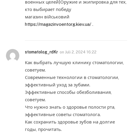
военных целей|Оружие и экипировка для тех,
кто выбирает победу
магазин військовий
https://magazinvoentorg.kiev.ua/
.
stomatolog_rdKr
on
Juli 2, 2024 16:22
Как выбрать лучшую клинику стоматологии,
советуем.
Современные технологии в стоматологии,
эффективный уход за зубами.
Эффективные способы обезболивания,
советуем.
Что нужно знать о здоровье полости рта,
эффективные советы стоматолога.
Как сохранить здоровье зубов на долгие
годы, прочитать.