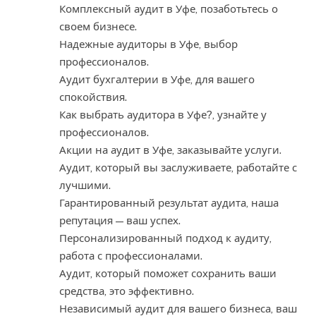
Комплексный аудит в Уфе, позаботьтесь о
своем бизнесе.
Надежные аудиторы в Уфе, выбор
профессионалов.
Аудит бухгалтерии в Уфе, для вашего
спокойствия.
Как выбрать аудитора в Уфе?, узнайте у
профессионалов.
Акции на аудит в Уфе, заказывайте услуги.
Аудит, который вы заслуживаете, работайте с
лучшими.
Гарантированный результат аудита, наша
репутация — ваш успех.
Персонализированный подход к аудиту,
работа с профессионалами.
Аудит, который поможет сохранить ваши
средства, это эффективно.
Независимый аудит для вашего бизнеса, ваш