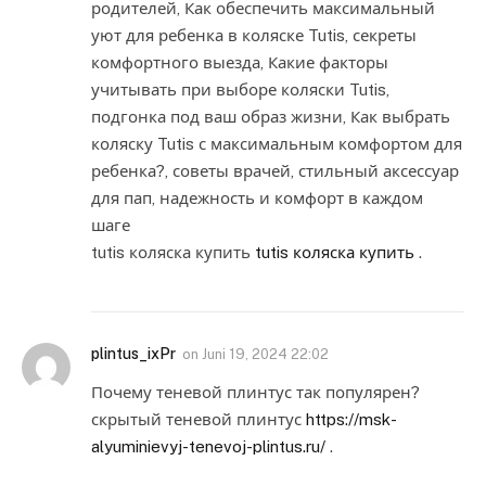
родителей, Как обеспечить максимальный
уют для ребенка в коляске Tutis, секреты
комфортного выезда, Какие факторы
учитывать при выборе коляски Tutis,
подгонка под ваш образ жизни, Как выбрать
коляску Tutis с максимальным комфортом для
ребенка?, советы врачей, стильный аксессуар
для пап, надежность и комфорт в каждом
шаге
tutis коляска купить
tutis коляска купить
.
plintus_ixPr
on
Juni 19, 2024 22:02
Почему теневой плинтус так популярен?
скрытый теневой плинтус
https://msk-
alyuminievyj-tenevoj-plintus.ru/
.