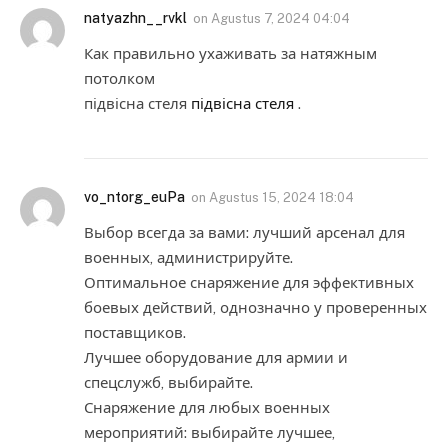
natyazhn__rvkl
on
Agustus 7, 2024 04:04
Как правильно ухаживать за натяжным
потолком
підвісна стеля
підвісна стеля
.
vo_ntorg_euPa
on
Agustus 15, 2024 18:04
Выбор всегда за вами: лучший арсенал для
военных, администрируйте.
Оптимальное снаряжение для эффективных
боевых действий, однозначно у проверенных
поставщиков.
Лучшее оборудование для армии и
спецслужб, выбирайте.
Снаряжение для любых военных
мероприятий: выбирайте лучшее,