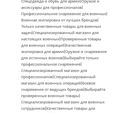
Спецодежда и обувь для армии|Оружие и
аксессуары для профессионалов|
Профессиональное снаряжение для военных|
Военная экипировка от лучших брендов|
Только качественные товары для военных
задач|Специализированный магазин для
настоящих военных|Проверенные товары
для военных операций|Качественная
экипировка для армии|Оружие и снаряжение
для истинных воинов|Выбирайте только
профессиональное снаряжение|
Специализированный магазин для
профессионалов|Специализированный
магазин для военных операций|Боевое
снаряжение от ведущих брендов|Выбирайте
проверенные военные товары|
Специализированный магазин для военных
сотрудников|Качественные товары для