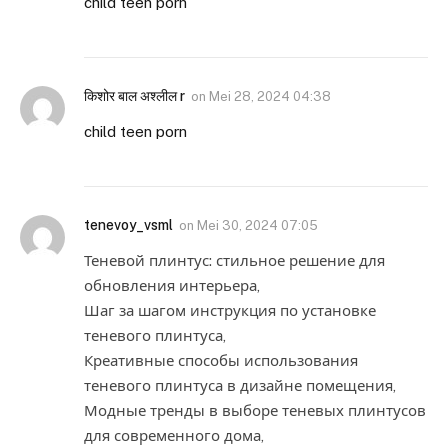
child teen porn
किशोर बाल अश्लील r
on
Mei 28, 2024 04:38
child teen porn
tenevoy_vsml
on
Mei 30, 2024 07:05
Теневой плинтус: стильное решение для
обновления интерьера,
Шаг за шагом инструкция по установке
теневого плинтуса,
Креативные способы использования
теневого плинтуса в дизайне помещения,
Модные тренды в выборе теневых плинтусов
для современного дома,