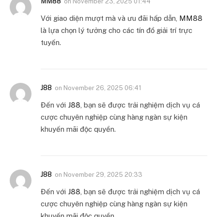
MM88
on
November 23, 2025 01:44
Với giao diện mượt mà và ưu đãi hấp dẫn,
MM88
là lựa chọn lý tưởng cho các tín đồ giải trí trực
tuyến.
J88
on
November 26, 2025 06:41
Đến với
J88
, bạn sẽ được trải nghiệm dịch vụ cá
cược chuyên nghiệp cùng hàng ngàn sự kiện
khuyến mãi độc quyền.
J88
on
November 29, 2025 20:33
Đến với
J88
, bạn sẽ được trải nghiệm dịch vụ cá
cược chuyên nghiệp cùng hàng ngàn sự kiện
khuyến mãi độc quyền.