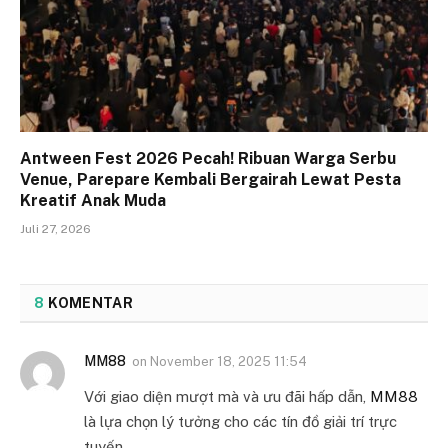
Antween Fest 2026 Pecah! Ribuan Warga Serbu
Venue, Parepare Kembali Bergairah Lewat Pesta
Kreatif Anak Muda
Juli 27, 2026
8
KOMENTAR
MM88
on
November 18, 2025 11:54
Với giao diện mượt mà và ưu đãi hấp dẫn,
MM88
là lựa chọn lý tưởng cho các tín đồ giải trí trực
tuyến.