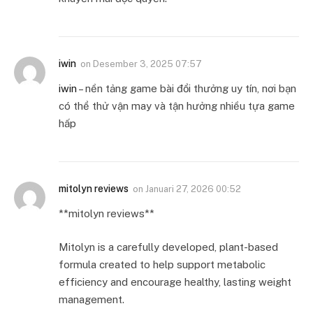
iwin
on
Desember 3, 2025 07:57
iwin
– nền tảng game bài đổi thưởng uy tín, nơi bạn
có thể thử vận may và tận hưởng nhiều tựa game
hấp
mitolyn reviews
on
Januari 27, 2026 00:52
**mitolyn reviews**
Mitolyn is a carefully developed, plant-based
formula created to help support metabolic
efficiency and encourage healthy, lasting weight
management.