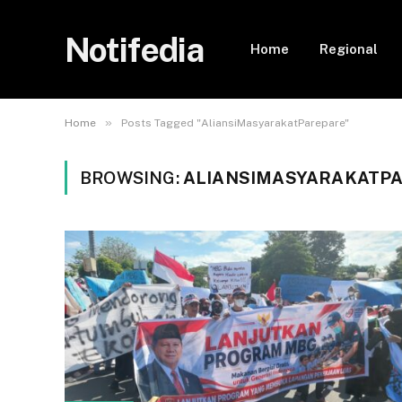
Notifedia
Home
Regional
»
Home
Posts Tagged "AliansiMasyarakatParepare"
BROWSING:
ALIANSIMASYARAKATP