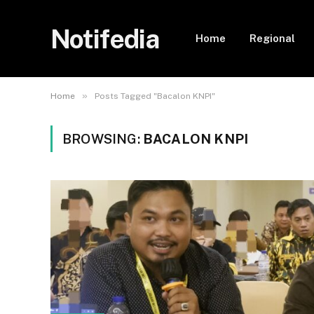
Notifedia
Home
Regional
»
Home
Posts Tagged "Bacalon KNPI"
BROWSING:
BACALON KNPI