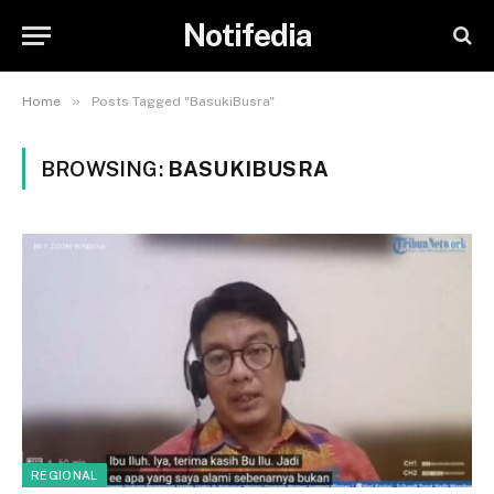
Notifedia
»
Home
Posts Tagged "BasukiBusra"
BROWSING:
BASUKIBUSRA
REGIONAL