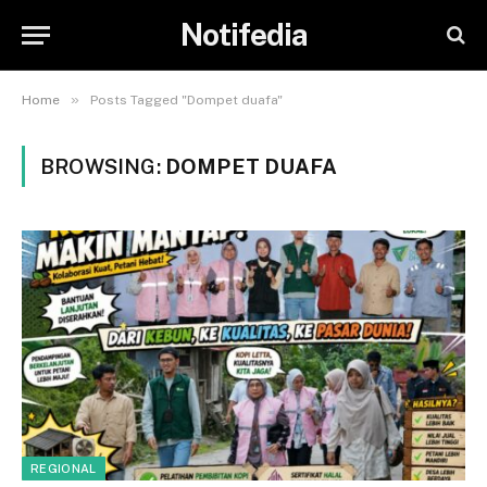
Notifedia
»
Home
Posts Tagged "Dompet duafa"
BROWSING:
DOMPET DUAFA
REGIONAL