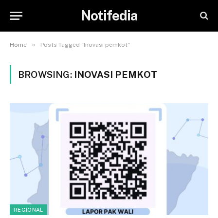
Notifedia
»
Home
Posts Tagged "Inovasi pemkot"
BROWSING:
INOVASI PEMKOT
REGIONAL