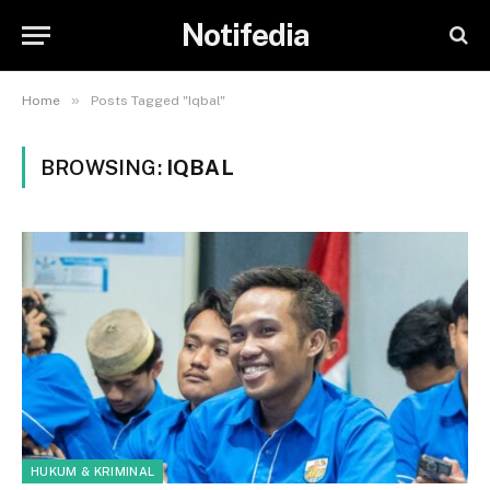
Notifedia
»
Home
Posts Tagged "Iqbal"
BROWSING:
IQBAL
HUKUM & KRIMINAL