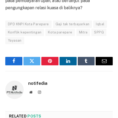
pada pembayaran upah, atau berlanjut pada
pengungkapan relasi kuasa di baliknya?
DPD KNPI Kota Parepare
Gaji tak terbayarkan
Iqbal
Konflik kepentingan
Kota parepare
Mitra
SPPG
Yayasan
Facebook
Twitter
Pinterest
LinkedIn
Tumblr
Email
notifedia
Website
Instagram
RELATED
POSTS