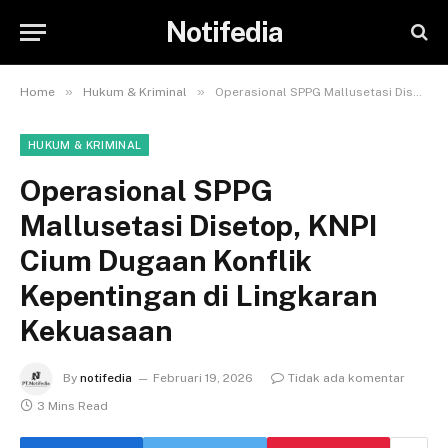
Notifedia
»
»
Home
Hukum & Kriminal
Operasional SPPG Mallusetasi Disetop, KNPI Cium Dugaan Konflik Kepentingan di Lingkaran Kekuasaan
HUKUM & KRIMINAL
Operasional SPPG
Mallusetasi Disetop, KNPI
Cium Dugaan Konflik
Kepentingan di Lingkaran
Kekuasaan
By
notifedia
Februari 19, 2026
Tidak ada komentar
3 Mins Read