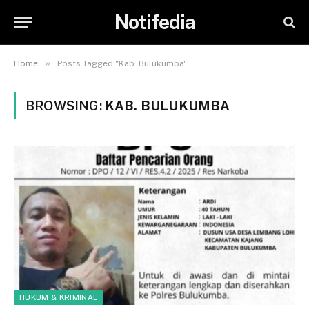
Notifedia
»
Home
Posts Tagged "Kab. Bulukumba"
BROWSING:
KAB. BULUKUMBA
HUKUM & KRIMINAL