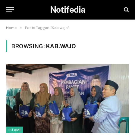
Notifedia
»
Home
Posts Tagged "Kab.wajo"
BROWSING:
KAB.WAJO
ISLAMI