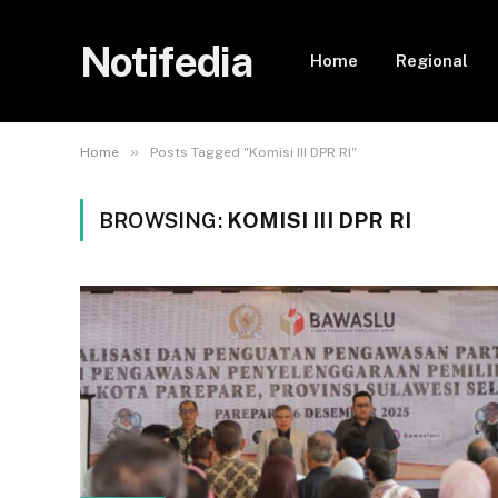
Notifedia
Home
Regional
»
Home
Posts Tagged "Komisi III DPR RI"
BROWSING:
KOMISI III DPR RI