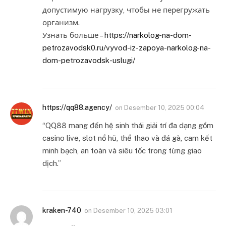
допустимую нагрузку, чтобы не перегружать
организм.
Узнать больше –
https://narkolog-na-dom-
petrozavodsk0.ru/vyvod-iz-zapoya-narkolog-na-
dom-petrozavodsk-uslugi/
https://qq88.agency/
on
Desember 10, 2025 00:04
“QQ88 mang đến hệ sinh thái giải trí đa dạng gồm
casino live, slot nổ hũ, thể thao và đá gà, cam kết
minh bạch, an toàn và siêu tốc trong từng giao
dịch.”
kraken-740
on
Desember 10, 2025 03:01