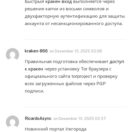
Быстрый
кракен вход
выполняется через
решение капчи из восьми символов и
двухфакторную аутентификацию для защиты
аккаунта от несанкционированного доступа.
kraken-866
on
Desember 10, 2025 03:08
Правильная подготовка обеспечивает
доступ
к кракен
через установку Tor браузера с
официального сайта torproject и проверку
всех загруженных файлов через PGP
подписи.
RicardoAsync
on
Desember 10, 2025 03:37
Новинний портал Ужгорода