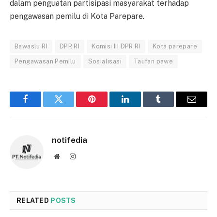
dalam penguatan partisipasi masyarakat terhadap
pengawasan pemilu di Kota Parepare.
Bawaslu RI
DPR RI
Komisi III DPR RI
Kota parepare
Pengawasan Pemilu
Sosialisasi
Taufan pawe
Facebook
Twitter
Pinterest
LinkedIn
Tumblr
Email
notifedia
Website
Instagram
RELATED
POSTS