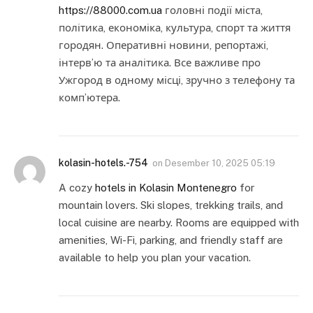
https://88000.com.ua
головні події міста,
політика, економіка, культура, спорт та життя
городян. Оперативні новини, репортажі,
інтерв’ю та аналітика. Все важливе про
Ужгород в одному місці, зручно з телефону та
комп’ютера.
kolasin-hotels.-754
on
Desember 10, 2025 05:19
A cozy
hotels in Kolasin Montenegro
for
mountain lovers. Ski slopes, trekking trails, and
local cuisine are nearby. Rooms are equipped with
amenities, Wi-Fi, parking, and friendly staff are
available to help you plan your vacation.