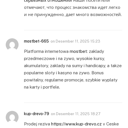
серьезных отношений
наши посетители
отмечают, что процесс знакомства идет легко
и не принужденно, дает много возможностей.
mostbet-665
on
Desember 11, 2025 15:23
Platforma internetowa
mostbet
: zaklady
przedmeczowe i na zywo, wysokie kursy,
akumulatory, zaklady na sumy i handicapy, a takze
popularne sloty i kasyno na zywo. Bonus
powitalny, regularne promocje, szybkie wyplaty
na karty i portfele.
kup-drevo-79
on
Desember 11, 2025 18:27
Prodej reziva
https://www.kup-drevo.cz
v Ceske