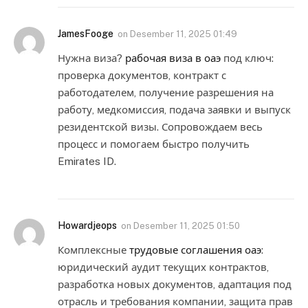
JamesFooge
on
Desember 11, 2025 01:49
Нужна виза?
рабочая виза в оаэ
под ключ:
проверка документов, контракт с
работодателем, получение разрешения на
работу, медкомиссия, подача заявки и выпуск
резидентской визы. Сопровождаем весь
процесс и помогаем быстро получить
Emirates ID.
Howardjeops
on
Desember 11, 2025 01:50
Комплексные
трудовые соглашения оаэ
:
юридический аудит текущих контрактов,
разработка новых документов, адаптация под
отрасль и требования компании, защита прав