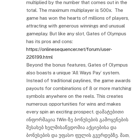
multiplied by the number that comes out in the
total. The maximum multiplayer is 500x. The
game has won the hearts of millions of players,
attracting with generous winnings and unusual
gameplay. But like any slot, Gates of Olympus
has its pros and cons:
https://onlinesequencer.net/forum/user-
226199.html
Beyond the bonus features, Gates of Olympus
also boasts a unique ‘All Ways Pay’ system.
Instead of traditional paylines, the game awards
payouts for combinations of 8 or more matching
symbols anywhere on the reels. This creates
numerous opportunities for wins and makes
every spin an exciting prospect. დამატებითი
ინფორმაცია 1Win-ზე ბონუსების გამოყენების
შესახებ ხელმისაწვდომია აქციებისა და
ბონუსების და უფასო ფულის გვერდებზე. მათ,