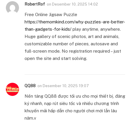
RobertRof
on
Desember 10, 2025 14:02
Free Online Jigsaw Puzzle
https://themomkind.com/why-puzzles-are-better-
than-gadgets-for-kids/
play anytime, anywhere.
Huge gallery of scenic photos, art and animals,
customizable number of pieces, autosave and
full-screen mode. No registration required – just
open the site and start solving.
QQ88
on
Desember 10, 2025 19:07
Nền tảng QQ88 được tối ưu cho mọi thiết bị, đăng
ký nhanh, nạp rút siêu tốc và nhiều chương trình
khuyến mãi hấp dẫn cho người chơi mới lẫn lâu
năm.v