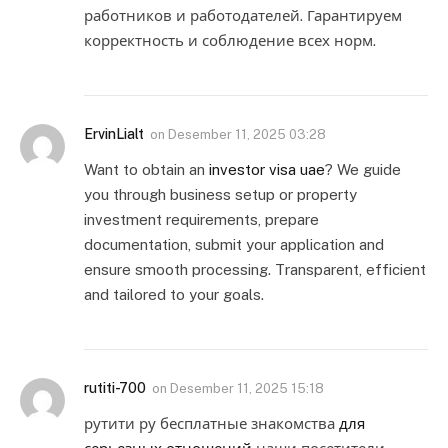
работников и работодателей. Гарантируем
корректность и соблюдение всех норм.
ErvinLialt
on
Desember 11, 2025 03:28
Want to obtain an
investor visa uae
? We guide
you through business setup or property
investment requirements, prepare
documentation, submit your application and
ensure smooth processing. Transparent, efficient
and tailored to your goals.
rutiti-700
on
Desember 11, 2025 15:18
рутити ру бесплатные знакомства
для