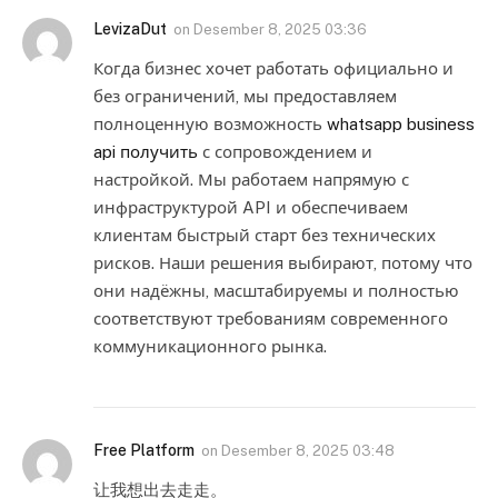
LevizaDut
on
Desember 8, 2025 03:36
Когда бизнес хочет работать официально и
без ограничений, мы предоставляем
полноценную возможность
whatsapp business
api получить
с сопровождением и
настройкой. Мы работаем напрямую с
инфраструктурой API и обеспечиваем
клиентам быстрый старт без технических
рисков. Наши решения выбирают, потому что
они надёжны, масштабируемы и полностью
соответствуют требованиям современного
коммуникационного рынка.
Free Platform
on
Desember 8, 2025 03:48
让我想出去走走。