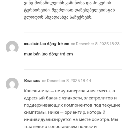
ვინც მონაწილეობს კაზინოსა და პოკერის
ტურნირებში, შეუძლიათ დაწესებულებისგან
ელოდონ სხვადასხვა საჩუქრებს.
mua bán lao động trẻ em
on
Desember 8, 2025 18:23
mua bán lao động trẻ em
Briances
on
Desember 8, 2025 18:44
Капельница — не «универсальная смесь», а
адресный баланс жидкости, электролитов и
поддерживающих компонентов под текущие
симптомы. Ниже — ориентир, который
индивидуализируется на месте осмотра. Мы
тщательно сопоставляем пользу и