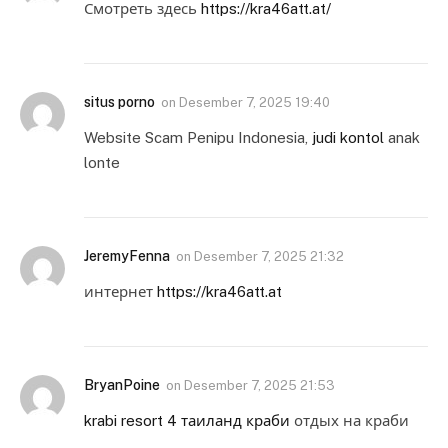
Смотреть здесь
https://kra46att.at/
situs porno
on
Desember 7, 2025 19:40
Website Scam Penipu Indonesia,
judi kontol
anak
lonte
JeremyFenna
on
Desember 7, 2025 21:32
интернет
https://kra46att.at
BryanPoine
on
Desember 7, 2025 21:53
krabi resort 4 таиланд краби
отдых на краби