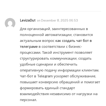
LevizaDut
on
Desember 8, 2025 06:53
Для организаций, заинтересованных в
полноценной автоматизации, становится
актуальным вопрос
как создать чат бот в
телеграме
в соответствии с бизнес-
процессами. Такой инструмент позволяет
структурировать коммуникации, создать
удобные сценарии и обеспечить
оперативную подачу информации клиентам.
Чат-бот в Telegram ускоряет обслуживание,
повышает конверсию обращений и помогает
формировать единый стандарт
взаимодействия независимо от нагрузки на
персонал.