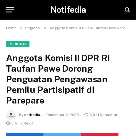
Notifedia
»
»
Home
Regional
Anggota Komisi II DPR RI Taufan Pawe Dorong Penguatan Pengawasan Pemilu Partisipatif di Parepare
REGIONAL
Anggota Komisi II DPR RI
Taufan Pawe Dorong
Penguatan Pengawasan
Pemilu Partisipatif di
Parepare
By
notifedia
Desember 6, 2025
6,941 Komentar
3 Mins Read