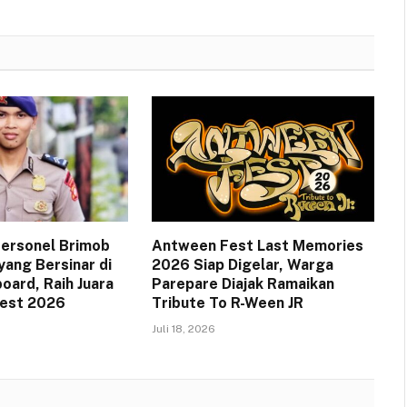
 Personel Brimob
Antween Fest Last Memories
yang Bersinar di
2026 Siap Digelar, Warga
oard, Raih Juara
Parepare Diajak Ramaikan
Fest 2026
Tribute To R-Ween JR
Juli 18, 2026