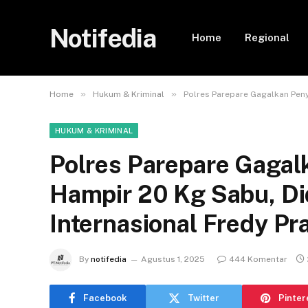
Notifedia
Home
Regional
»
»
Home
Hukum & Kriminal
Polres Parepare Gagalkan Peny
HUKUM & KRIMINAL
Polres Parepare Gaga
Hampir 20 Kg Sabu, Di
Internasional Fredy P
By
notifedia
Agustus 1, 2025
444 Komentar
Facebook
Twitter
Pinter