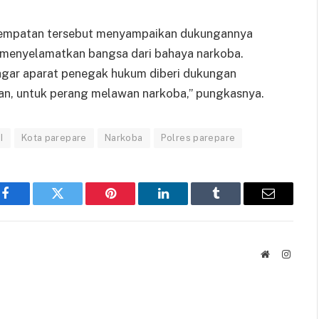
esempatan tersebut menyampaikan dukungannya
 menyelamatkan bangsa dari bahaya narkoba.
 agar aparat penegak hukum diberi dukungan
aran, untuk perang melawan narkoba,” pungkasnya.
I
Kota parepare
Narkoba
Polres parepare
Facebook
Twitter
Pinterest
LinkedIn
Tumblr
Email
Website
Instag