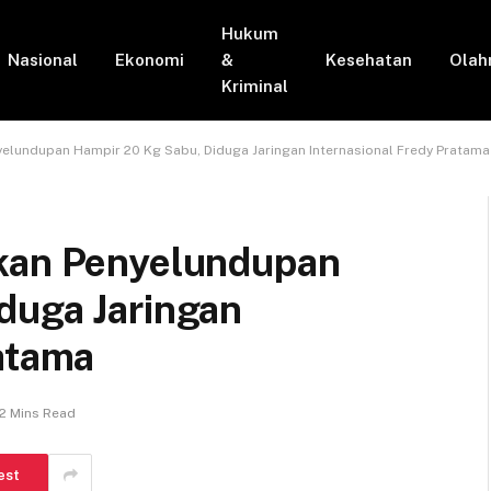
Hukum
Nasional
Ekonomi
&
Kesehatan
Olah
Kriminal
elundupan Hampir 20 Kg Sabu, Diduga Jaringan Internasional Fredy Pratama
lkan Penyelundupan
duga Jaringan
ratama
2 Mins Read
est