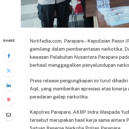
Notifedia.com, Parepare – Kepolisian Resor (
SHARE
gemilang dalam pemberantasan narkotika. D
kawasan Pelabuhan Nusantara Parepare pada 
berhasil menggagalkan penyelundupan narkoti
Press release pengungkapan ini turut dihadir
Aqil, yang memberikan apresiasi atas kinerj
peredaran gelap narkotika.
Kapolres Parepare, AKBP Indra Waspada Yuda
tersebut merupakan hasil kerja sama antara
Satuan Reserse Narkoba Polres Parepare.