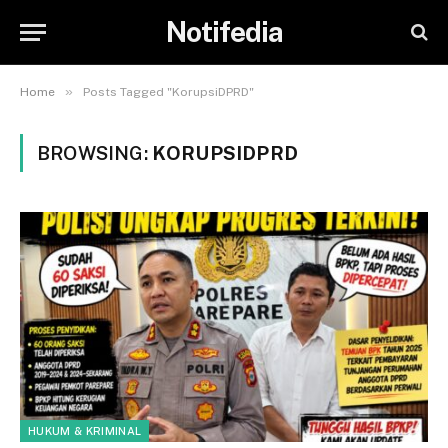
Notifedia
»
Home
Posts Tagged "KorupsiDPRD"
BROWSING:
KORUPSIDPRD
HUKUM & KRIMINAL