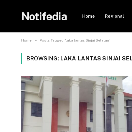
Notifedia
Home
Regional
»
Home
Posts Tagged "laka lantas Sinjai Selatan"
BROWSING:
LAKA LANTAS SINJAI SE