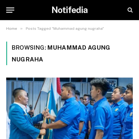
Notifedia
»
Home
Posts Tagged "Muhammad agung nugraha"
BROWSING:
MUHAMMAD AGUNG
NUGRAHA