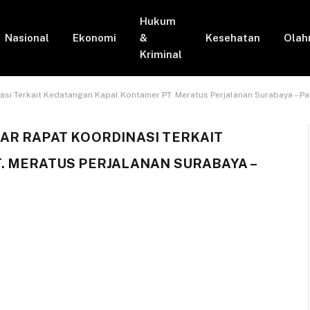
Hukum
Nasional
Ekonomi
&
Kesehatan
Olah
Kriminal
i Terkait Kedatangan Kapal Kontainer PT. Meratus Perjalanan Surabaya – Pa
AR RAPAT KOORDINASI TERKAIT
. MERATUS PERJALANAN SURABAYA –