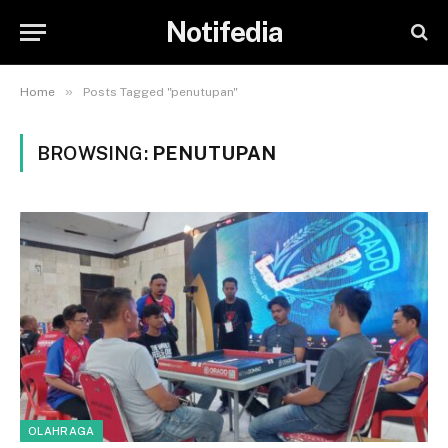
Notifedia
»
Home
Posts Tagged "penutupan"
BROWSING:
PENUTUPAN
OLAHRAGA