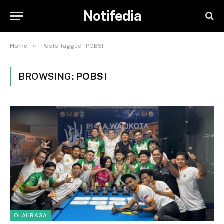
Notifedia
»
Home
Posts Tagged "POBSI"
BROWSING:
POBSI
OLAHRAGA