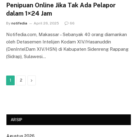
Penipuan Online Jika Tak Ada Pelapor
dalam 1×24 Jam
By
notifedia
April 26, 2025
66
Notifedia.com, Makassar – Sebanyak 40 orang diamankan
oleh Detasemen Intelijen Kodam XIV/Hasanuddin
(DenIntelDam XIV/HSN) di Kabupaten Sidenreng Rappang
(Sidrap), Sulawesi…
Next
1
2
ARSIP
Agustus 2026