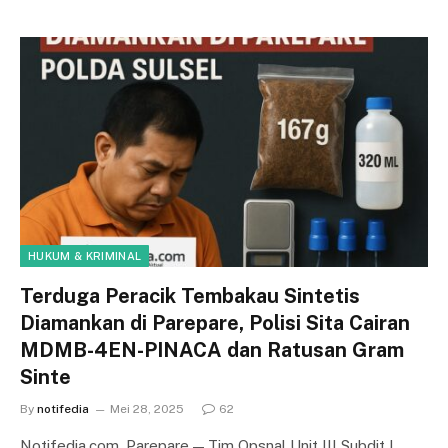
HUKUM & KRIMINAL
Terduga Peracik Tembakau Sintetis
Diamankan di Parepare, Polisi Sita Cairan
MDMB-4EN-PINACA dan Ratusan Gram
Sinte
By
notifedia
Mei 28, 2025
62
Notifedia.com, Parepare — Tim Opsnal Unit III Subdit I