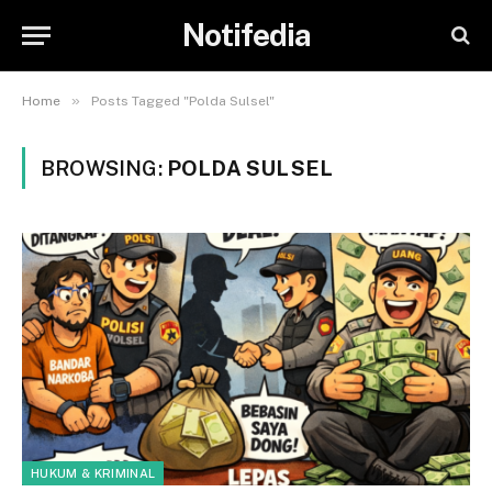
Notifedia
»
Home
Posts Tagged "Polda Sulsel"
BROWSING:
POLDA SULSEL
HUKUM & KRIMINAL