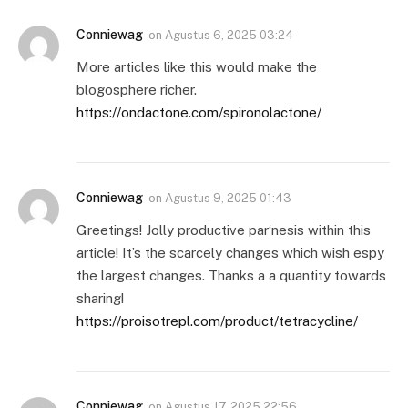
Conniewag
on
Agustus 6, 2025 03:24
More articles like this would make the
blogosphere richer.
https://ondactone.com/spironolactone/
Conniewag
on
Agustus 9, 2025 01:43
Greetings! Jolly productive par‘nesis within this
article! It’s the scarcely changes which wish espy
the largest changes. Thanks a a quantity towards
sharing!
https://proisotrepl.com/product/tetracycline/
Conniewag
on
Agustus 17, 2025 22:56