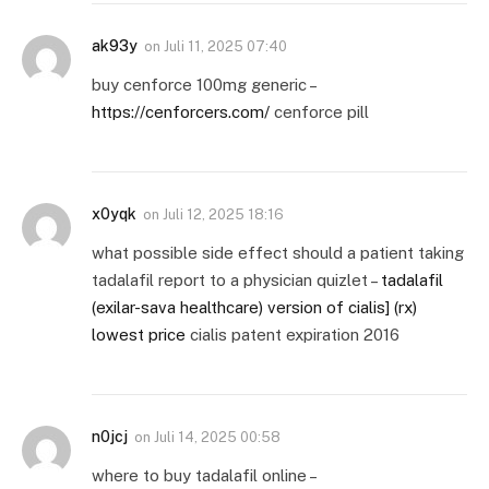
ak93y
on
Juli 11, 2025 07:40
buy cenforce 100mg generic –
https://cenforcers.com/
cenforce pill
x0yqk
on
Juli 12, 2025 18:16
what possible side effect should a patient taking
tadalafil report to a physician quizlet –
tadalafil
(exilar-sava healthcare) version of cialis] (rx)
lowest price
cialis patent expiration 2016
n0jcj
on
Juli 14, 2025 00:58
where to buy tadalafil online –