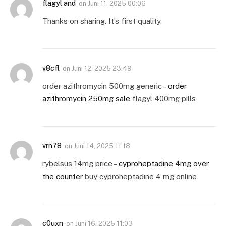
flagyl and
on
Juni 11, 2025 00:06
Thanks on sharing. It’s first quality.
v8cfl
on
Juni 12, 2025 23:49
order azithromycin 500mg generic –
order
azithromycin 250mg sale
flagyl 400mg pills
vrn78
on
Juni 14, 2025 11:18
rybelsus 14mg price –
cyproheptadine 4mg over
the counter
buy cyproheptadine 4 mg online
c0uxn
on
Juni 16, 2025 11:03