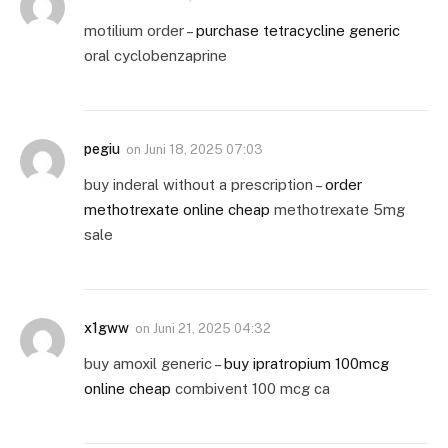
motilium order –
purchase tetracycline generic
oral cyclobenzaprine
pegiu
on
Juni 18, 2025 07:03
buy inderal without a prescription –
order
methotrexate online cheap
methotrexate 5mg
sale
x1gww
on
Juni 21, 2025 04:32
buy amoxil generic –
buy ipratropium 100mcg
online cheap
combivent 100 mcg ca