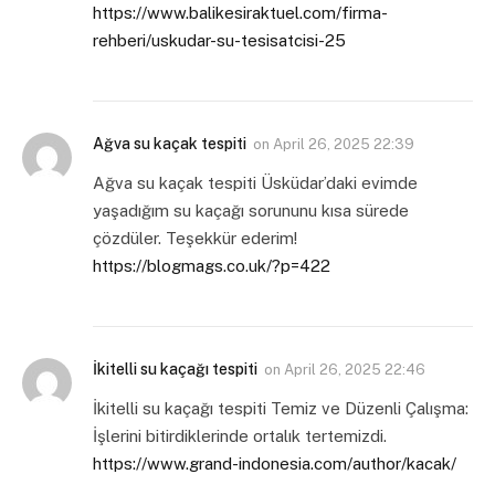
https://www.balikesiraktuel.com/firma-
rehberi/uskudar-su-tesisatcisi-25
Ağva su kaçak tespiti
on
April 26, 2025 22:39
Ağva su kaçak tespiti Üsküdar’daki evimde
yaşadığım su kaçağı sorununu kısa sürede
çözdüler. Teşekkür ederim!
https://blogmags.co.uk/?p=422
İkitelli su kaçağı tespiti
on
April 26, 2025 22:46
İkitelli su kaçağı tespiti Temiz ve Düzenli Çalışma:
İşlerini bitirdiklerinde ortalık tertemizdi.
https://www.grand-indonesia.com/author/kacak/