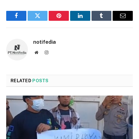
Facebook
Twitter
Pinterest
LinkedIn
Tumblr
Email
notifedia
Website
Instagram
RELATED
POSTS