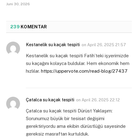
Juni 30, 2026
239
KOMENTAR
Kestanelik su kaçak tespiti
on
April 26, 2025 21:57
Kestanelik su kaçak tespiti Fatih’teki işyerimizde
su kaçağını kolayca buldular. Hem ekonomik hem
hızlılar.
https://uppervote.com/read-blog/27437
Çatalca su kaçak tespiti
on
April 26, 2025 22:12
Çatalca su kaçak tespiti Dürüst Yaklaşım:
Sorunumuz büyük bir tesisat değişimi
gerektiriyordu ama ekibin dürüstlüğü sayesinde
gereksiz masraftan kurtulduk.