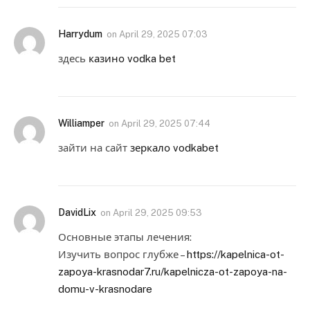
Harrydum
on
April 29, 2025 07:03
здесь
казино vodka bet
Williamper
on
April 29, 2025 07:44
зайти на сайт
зеркало vodkabet
DavidLix
on
April 29, 2025 09:53
Основные этапы лечения:
Изучить вопрос глубже –
https://kapelnica-ot-
zapoya-krasnodar7.ru/kapelnicza-ot-zapoya-na-
domu-v-krasnodare