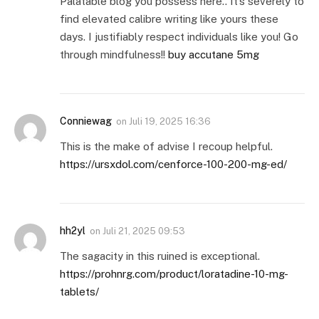
Palatable blog you possess here.. It’s severely to
find elevated calibre writing like yours these
days. I justifiably respect individuals like you! Go
through mindfulness!!
buy accutane 5mg
Conniewag
on
Juli 19, 2025 16:36
This is the make of advise I recoup helpful.
https://ursxdol.com/cenforce-100-200-mg-ed/
hh2yl
on
Juli 21, 2025 09:53
The sagacity in this ruined is exceptional.
https://prohnrg.com/product/loratadine-10-mg-
tablets/