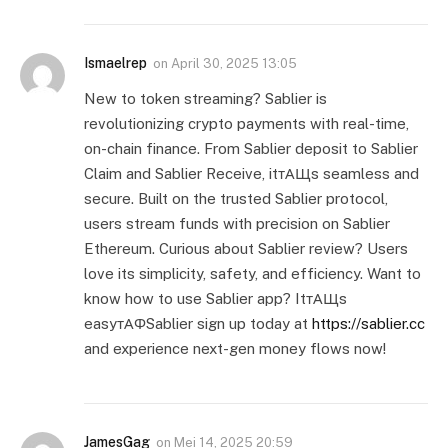
Ismaelrep
on
April 30, 2025 13:05
New to token streaming? Sablier is
revolutionizing crypto payments with real-time,
on-chain finance. From Sablier deposit to Sablier
Claim and Sablier Receive, itтАЩs seamless and
secure. Built on the trusted Sablier protocol,
users stream funds with precision on Sablier
Ethereum. Curious about Sablier review? Users
love its simplicity, safety, and efficiency. Want to
know how to use Sablier app? ItтАЩs
easyтАФSablier sign up today at
https://sablier.cc
and experience next-gen money flows now!
JamesGag
on
Mei 14, 2025 20:59