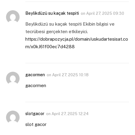
Beylikdüzü su kaçak tespiti
on
April 27, 2025 09:30
Beylikdüzü su kaçak tespiti Ekibin bilgisi ve
tecrübesi gerçekten etkileyici.
https://dobrapozycja.pl/domain/uskudartesisat.co
m/x0kJ61f00ec7d4288
gacormen
on
April 27, 2025 10:18
gacormen
slotgacor
on
April 27, 2025 12:24
slot gacor