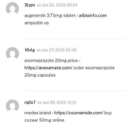
3lypv
on
Juni 25, 2025 09:24
augmentin 375mg tablet –
atbioinfo.com
ampicillin us
t6vlg
on
Juni 27, 2025 02:08
esomeprazole 20mg price –
https://anexamate.com/
order esomeprazole
20mg capsules
rq2o7
on
Juni 28, 2025 12:31
medex brand –
https://coumamide.com/
buy
cozaar 50mg online