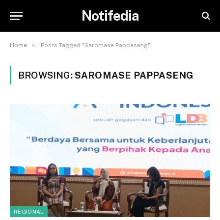
Notifedia
»
Home
Posts Tagged "Saromase Pappaseng"
BROWSING:
SAROMASE PAPPASENG
REGIONAL