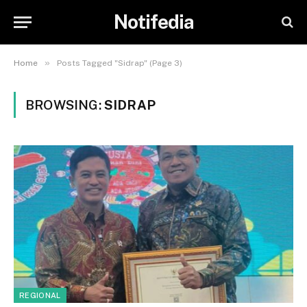
Notifedia
»
Home
Posts Tagged "Sidrap" (Page 3)
BROWSING:
SIDRAP
REGIONAL