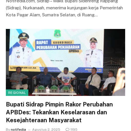
Notifedia.com, Sidrap – Wakil Bupati Sidenreng Rappang
(Sidrap), Nurkanaah, menerima kunjungan kerja Pemerintah
Kota Pagar Alam, Sumatra Selatan, di Ruang…
REGIONAL
Bupati Sidrap Pimpin Rakor Perubahan
APBDes: Tekankan Keselarasan dan
Kesejahteraan Masyarakat
By
notifedia
Agustus 2, 2025
1195