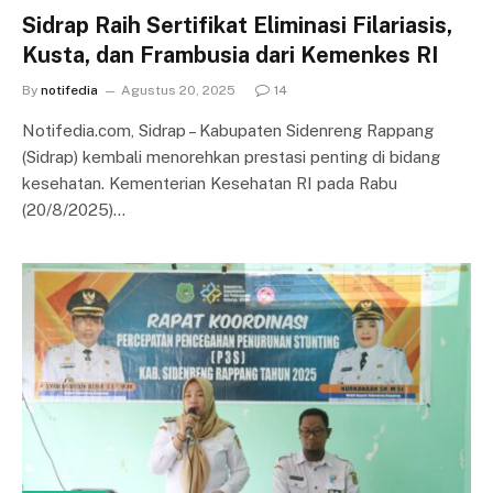
Sidrap Raih Sertifikat Eliminasi Filariasis,
Kusta, dan Frambusia dari Kemenkes RI
By
notifedia
Agustus 20, 2025
14
Notifedia.com, Sidrap – Kabupaten Sidenreng Rappang
(Sidrap) kembali menorehkan prestasi penting di bidang
kesehatan. Kementerian Kesehatan RI pada Rabu
(20/8/2025)…