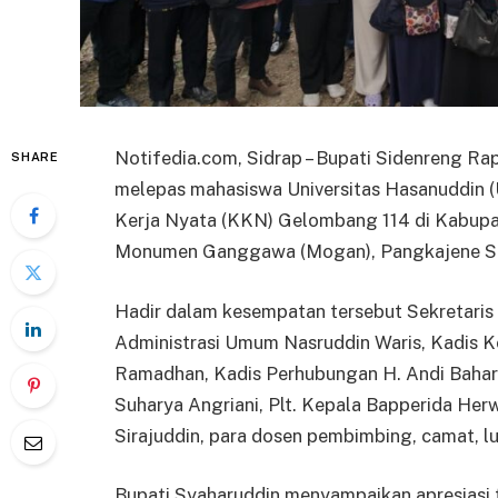
Notifedia.com, Sidrap – Bupati Sidenreng Rap
SHARE
melepas mahasiswa Universitas Hasanuddin (
Kerja Nyata (KKN) Gelombang 114 di Kabupat
Monumen Ganggawa (Mogan), Pangkajene Sid
Hadir dalam kesempatan tersebut Sekretaris
Administrasi Umum Nasruddin Waris, Kadis
Ramadhan, Kadis Perhubungan H. Andi Bahari
Suharya Angriani, Plt. Kepala Bapperida Her
Sirajuddin, para dosen pembimbing, camat, lu
Bupati Syaharuddin menyampaikan apresiasi t