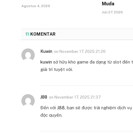
Muda
Agustus 4, 2026
Juli 27, 2026
11
KOMENTAR
Kuwin
on
November 17, 2025 21:26
kuwin
sở hữu kho game đa dạng từ slot đến tr
giải trí tuyệt vời.
J88
on
November 17, 2025 21:37
Đến với
J88
, bạn sẽ được trải nghiệm dịch v
độc quyền.