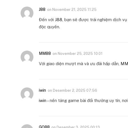
J88
on
November 21, 2025 11:25
Đến với
J88
, bạn sẽ được trải nghiệm dịch v
độc quyền.
MM88
on
November 25, 2025 10:01
Với giao diện mượt mà và ưu đãi hấp dẫn,
MM
iwin
on
Desember 2, 2025 07:56
iwin
– nền tảng game bài đổi thưởng uy tín, n
GO88
on
Desember 3, 2025 00:13