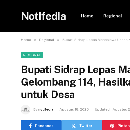
Notifedia
Home
Regional
»
»
Home
Regional
Bupati Sidrap Lepas Mahasiswa Unhas K
REGIONAL
Bupati Sidrap Lepas 
Gelombang 114, Hasilk
untuk Desa
By
notifedia
Agustus 18, 2025
Updated:
Agustus 2
Facebook
Twitter
Pinter