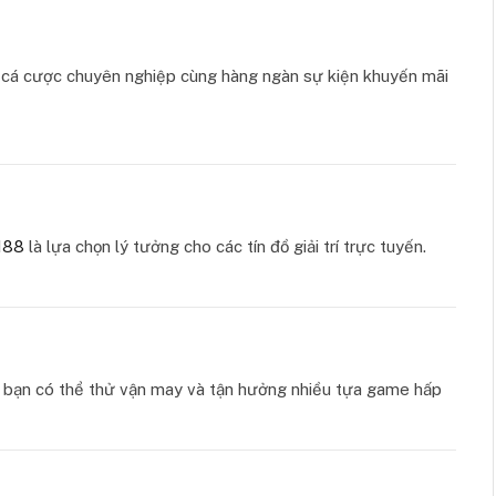
ụ cá cược chuyên nghiệp cùng hàng ngàn sự kiện khuyến mãi
88
là lựa chọn lý tưởng cho các tín đồ giải trí trực tuyến.
ơi bạn có thể thử vận may và tận hưởng nhiều tựa game hấp