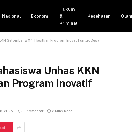
Hukum
Nasional
Ekonomi
&
Kesehatan
Olah
Kriminal
KN Gelombang 114, Hasilkan Program Inovatif untuk Desa
Mahasiswa Unhas KKN
an Program Inovatif
8, 2025
11 Komentar
2 Mins Read
est