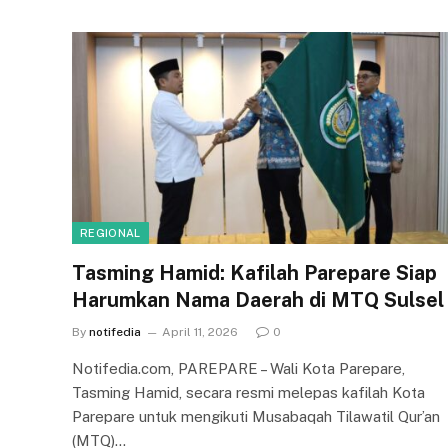
REGIONAL
Tasming Hamid: Kafilah Parepare Siap
Harumkan Nama Daerah di MTQ Sulsel
By
notifedia
April 11, 2026
0
Notifedia.com, PAREPARE – Wali Kota Parepare,
Tasming Hamid, secara resmi melepas kafilah Kota
Parepare untuk mengikuti Musabaqah Tilawatil Qur’an
(MTQ)…