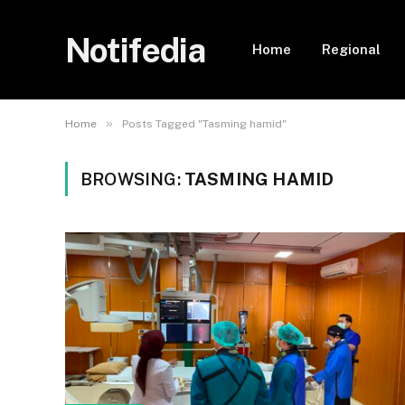
Notifedia
Home
Regional
»
Home
Posts Tagged "Tasming hamid"
BROWSING:
TASMING HAMID