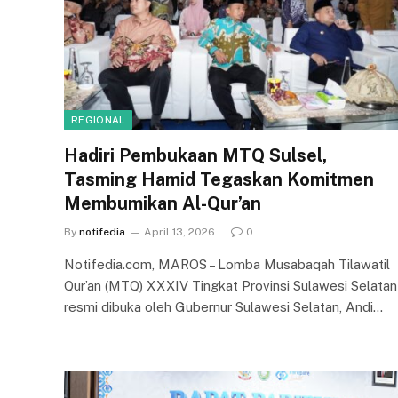
REGIONAL
Hadiri Pembukaan MTQ Sulsel,
Tasming Hamid Tegaskan Komitmen
Membumikan Al-Qur’an
By
notifedia
April 13, 2026
0
Notifedia.com, MAROS – Lomba Musabaqah Tilawatil
Qur’an (MTQ) XXXIV Tingkat Provinsi Sulawesi Selatan
resmi dibuka oleh Gubernur Sulawesi Selatan, Andi…