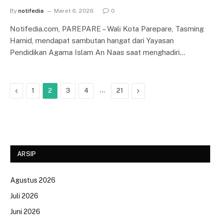
By
notifedia
Maret 6, 2026
0
Notifedia.com, PAREPARE – Wali Kota Parepare, Tasming
Hamid, mendapat sambutan hangat dari Yayasan
Pendidikan Agama Islam An Naas saat menghadiri…
Previous
…
Next
1
2
3
4
21
ARSIP
Agustus 2026
Juli 2026
Juni 2026