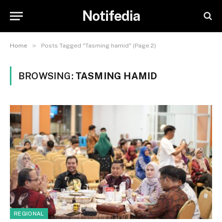
Notifedia
»
Home
Posts Tagged "Tasming hamid" (Page 2)
BROWSING:
TASMING HAMID
REGIONAL