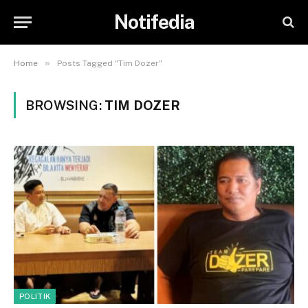
Notifedia
»
Home
Posts Tagged "Tim Dozer"
BROWSING:
TIM DOZER
POLITIK