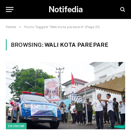
Notifedia
»
Home
Posts Tagged "Wali kota parepare" (Page 21)
BROWSING:
WALI KOTA PAREPARE
EKONOMI