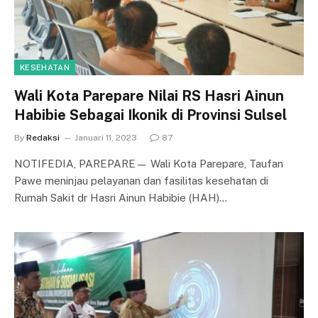
KESEHATAN
Wali Kota Parepare Nilai RS Hasri Ainun
Habibie Sebagai Ikonik di Provinsi Sulsel
By
Redaksi
Januari 11, 2023
87
NOTIFEDIA, PAREPARE— Wali Kota Parepare, Taufan
Pawe meninjau pelayanan dan fasilitas kesehatan di
Rumah Sakit dr Hasri Ainun Habibie (HAH)…